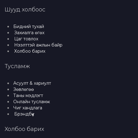
Шууд холбоос
Бидний тухай
Захиалга өгөх
Цаг товлох
Нээлттэй ажлын байр
Холбоо барих
Тусламж
Асуулт & хариулт
Зөвлөгөө
Таны мэдлэгт
Онлайн тусламж
Чиг хандлага
Брэндбүүк
Холбоо барих