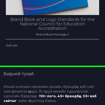
Brand Book and Logo Standards for the
National Council for Education
Accreditation
Brand Book Package 3
Вэб сайт
Бидний тухай
Манай компани хэвлэлийн дизайн, брэндбүүк, вэб сайт
хийх үйлчилгээ үзүүлдэг, 15 гаруй жилийн туршлагатай,
одоогийн байдлаар
110+ лого, 45+ брэндбүүк, 53+ вэб
сайтыг
хийж гүйцэтгээд байна.