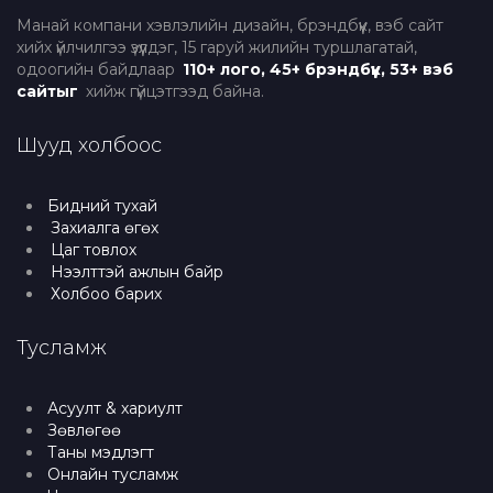
Манай компани хэвлэлийн дизайн, брэндбүүк, вэб сайт
хийх үйлчилгээ үзүүлдэг, 15 гаруй жилийн туршлагатай,
одоогийн байдлаар
110+ лого, 45+ брэндбүүк, 53+ вэб
сайтыг
хийж гүйцэтгээд байна.
Шууд холбоос
Бидний тухай
Захиалга өгөх
Цаг товлох
Нээлттэй ажлын байр
Холбоо барих
Тусламж
Асуулт & хариулт
Зөвлөгөө
Таны мэдлэгт
Онлайн тусламж