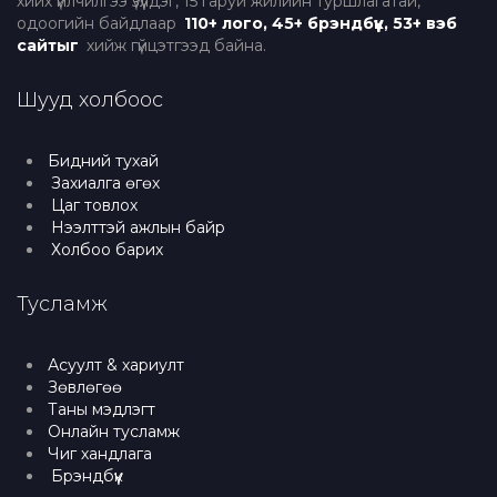
хийх үйлчилгээ үзүүлдэг, 15 гаруй жилийн туршлагатай,
одоогийн байдлаар
110+ лого, 45+ брэндбүүк, 53+ вэб
сайтыг
хийж гүйцэтгээд байна.
Шууд холбоос
Бидний тухай
Захиалга өгөх
Цаг товлох
Нээлттэй ажлын байр
Холбоо барих
Тусламж
Асуулт & хариулт
Зөвлөгөө
Таны мэдлэгт
Онлайн тусламж
Чиг хандлага
Брэндбүүк