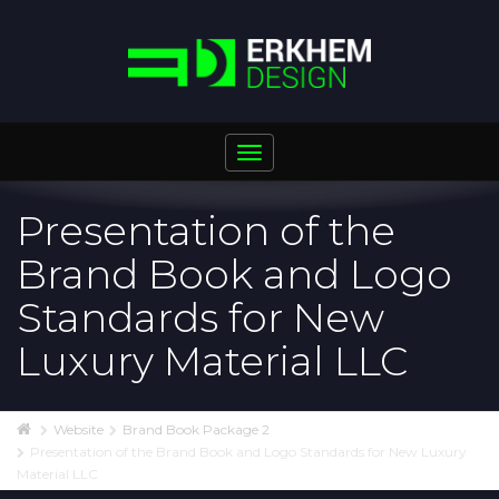
Toggle
navigation
Presentation of the
Brand Book and Logo
Standards for New
Luxury Material LLC
Website
Brand Book Package 2
Presentation of the Brand Book and Logo Standards for New Luxury
Material LLC