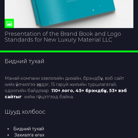
Presentation of the Brand Book and Logo
Standards for New Luxury Material LLC
Бидний тухай
Манай компани хэвлэлийн дизайн, брэндбүүк, вэб сайт
хийх үйлчилгээ үзүүлдэг, 15 гаруй жилийн туршлагатай,
одоогийн байдлаар
110+ лого, 45+ брэндбүүк, 53+ вэб
сайтыг
хийж гүйцэтгээд байна.
Шууд холбоос
Бидний тухай
Захиалга өгөх