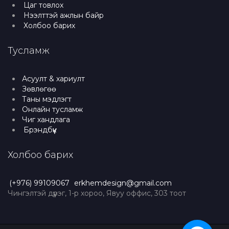
Цаг товлох
Нээлттэй ажлын байр
Холбоо барих
Тусламж
Асуулт & хариулт
Зөвлөгөө
Таны мэдлэгт
Онлайн тусламж
Чиг хандлага
Брэндбүүк
Холбоо барих
(+976) 99109067
erkhemdesign@gmail.com
Чингэлтэй дүүрэг, 1-р хороо, Явуу оффис, 303 тоот