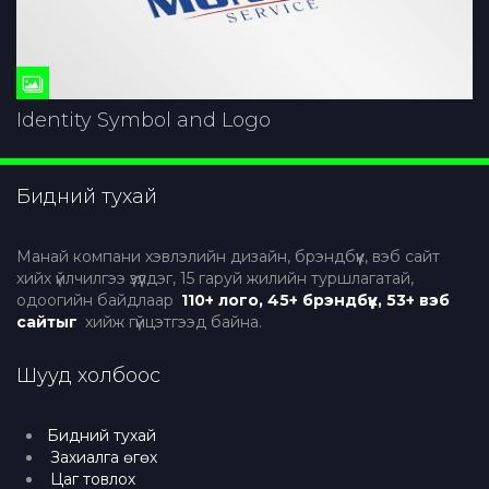
Identity Symbol and Logo
Бидний тухай
Манай компани хэвлэлийн дизайн, брэндбүүк, вэб сайт
хийх үйлчилгээ үзүүлдэг, 15 гаруй жилийн туршлагатай,
одоогийн байдлаар
110+ лого, 45+ брэндбүүк, 53+ вэб
сайтыг
хийж гүйцэтгээд байна.
Шууд холбоос
Бидний тухай
Захиалга өгөх
Цаг товлох