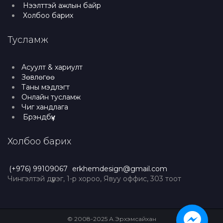
Нээлттэй ажлын байр
Холбоо барих
Тусламж
Асуулт & хариулт
Зөвлөгөө
Таны мэдлэгт
Онлайн тусламж
Чиг хандлага
Брэндбүүк
Холбоо барих
(+976) 99109067
erkhemdesign@gmail.com
Чингэлтэй дүүрэг, 1-р хороо, Явуу оффис, 303 тоот
© 2008-2025 А.Эрхэмсайхан