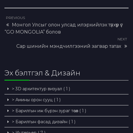
PREVIOUS
Монгол Улсыг олон улсад илэрхийлэх түлхүүр үг
“GO MONGOLIA” болов
NEXT
Сар шинийн мэндчилгээний загвар татах
Эх бэлтгэл & Дизайн
> 3D архитектур визуал ( 1 )
> Амины орон сууц ( 1 )
> Барилгын иж бүрэн зураг төсөл ( 1 )
> Барилгын фасад дизайн ( 1 )
> Интерьер ( 7 )