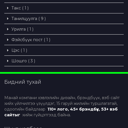
Такс ( 1 )
Танилцуулга ( 9 )
Урилга ( 1 )
Фэйсбүүк пост ( 1 )
Цэс ( 1 )
Шошго ( 3 )
Бидний тухай
Манай компани хэвлэлийн дизайн, брэндбүүк, вэб сайт
хийх үйлчилгээ үзүүлдэг, 15 гаруй жилийн туршлагатай,
одоогийн байдлаар
110+ лого, 45+ брэндбүүк, 53+ вэб
сайтыг
хийж гүйцэтгээд байна.