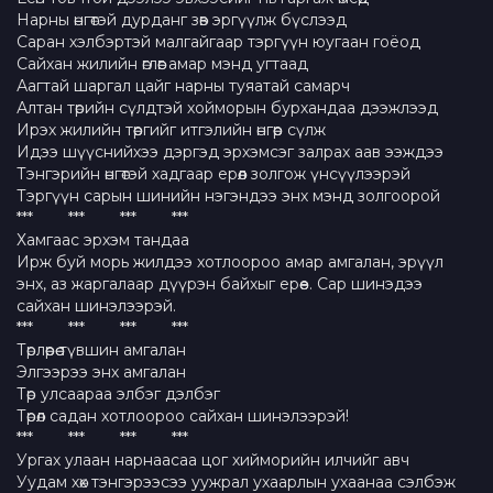
Нарны өнгөтэй дурданг зөв эргүүлж бүслээд
Саран хэлбэртэй малгайгаар тэргүүн юугаан гоёод
Сайхан жилийн өглөөг амар мэнд угтаад
Аагтай шаргал цайг нарны туяатай самарч
Алтан төрийн сүлдтэй хойморын бурхандаа дээжлээд
Ирэх жилийн төөргийг итгэлийн өнгөөр сүлж
Идээ шүүснийхээ дэргэд эрхэмсэг залрах аав ээждээ
Тэнгэрийн өнгөтэй хадгаар ерөөл золгож үнсүүлээрэй
Тэргүүн сарын шинийн нэгэндээ энх мэнд золгоорой
*** *** *** ***
Хамгаас эрхэм тандаа
Ирж буй морь жилдээ хотлоороо амар амгалан, эрүүл
энх, аз жаргалаар дүүрэн байхыг ерөөе. Сар шинэдээ
сайхан шинэлээрэй.
*** *** *** ***
Төрлөөрөө түвшин амгалан
Элгээрээ энх амгалан
Төр улсаараа элбэг дэлбэг
Төрөл садан хотлоороо сайхан шинэлээрэй!
*** *** *** ***
Ургах улаан нарнаасаа цог хийморийн илчийг авч
Уудам хөх тэнгэрээсээ уужрал ухаарлын ухаанаа сэлбэж