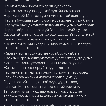
*** *** *** ***
Найман зууны түүхийг нар зөв хурайлсан
Намхан хүлгээ унаж дэлхий зулайд омoгшсон
Нар сүлдтэй Монгол түмэн минь могой жилээ үдэж
Настан буурлаан цэнгүүлэн морь жилээ угтаж байна
Нар хурайлж цэнгэлдэх дэлхийд ганцхан монгол заяа
Наран тойрогт алдарахгүй Эзэн Чингэсийн угсаа
Сааршгүй сайныг бэлэглэх эцэг дээдсийн заншилтай
Сайхан бүхнийг ерөөх энх мэндийн учралтай
Монгол түмэн минь сар шиндээ сайхан шинэлээрэй
*** *** *** ***
Жаран жарны түүх жаргал хурайлж уухайлна
Жаахан шаргын аялгууг гэгэлзүүлсхийгээд уяруулна
Жавар салхины үзүүрийг анхны төл амирлуулна
Жалгын цасыг сөхөж яргуйн зүүд өндөлзөнө
Гартаам манан хөөргийг голомт тойруулан зөрүүлээд
Гарч байгаа жилийн өнгө төрхийг хэлэлцэнэ үү
Гадаа гэртгүй гоё дээлтэй хүүхдүүд тоглоод
Ганцхан Монгол орны тэнгэр хангай уярна уу
Тэнгэрийн өнгөтэй хадгаар ерөөл золгож үнсүүлье
Тэргүүн сарын шинийн нэгний энх мэндийг эрье
*** *** *** ***
Есөн товчтой дээлээ эвхээсийг нь гаргаж өмсөөд