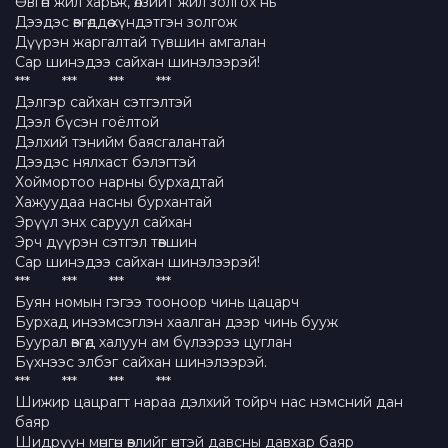
Өвгөн жил харьж, өлзийт жил золгох нь
Дээдэс өвгөддөө хүндэтгэн золгож
Дүүрэн жаргалтай түвшин амгалан
Сар шинэдээ сайхан шинэлээрэй!
*** *** *** ***
Дэлгэр сайхан сэтгэлтэй
Дээл бүсэн гоёлтой
Дэлхий тэнийм баясгалантай
Дээдэс нялхаст бэлэгтэй
Хоймортоо нарны бурхадтай
Хажуудаа насны бурхантай
Эрүүл энх саруул сайхан
Эрч дүүрэн сэтгэл төвшин
Сар шинэдээ сайхан шинэлээрэй!
*** *** *** ***
Буян номын гэгээ тооноор чинь цацарч
Бурхад инээмсэглэн хаалган дээр чинь бууж
Буурал өвгөд халуун ам бүлээрээ цуглан
Бүхнээс элбэг сайхан шинэлээрэй.
*** *** *** ***
Шижир цацрагт нараа дэлхий тойрч нас нэмсний дан
баяр
Шидрүүн мөнгөн өвлийг өнтэй давсны давхар баяр