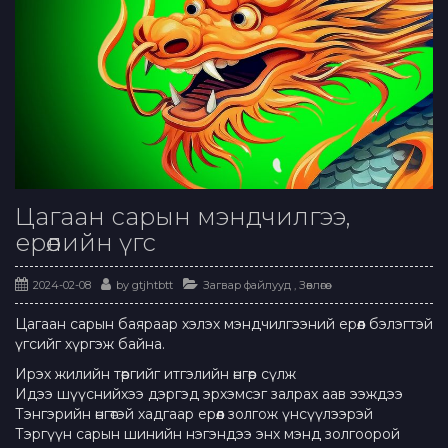
Цагаан сарын мэндчилгээ,
ерөөлийн үгс
2024-02-08
by
gtjhtbtt
Загвар файлууд
,
Зөвлөгөө
Цагаан сарын баяраар хэлэх мэндчилгээний ерөөл бэлэгтэй
үгсийг хүргэж байна.
Ирэх жилийн төөргийг итгэлийн өнгөөр сүлж
Идээ шүүснийхээ дэргэд эрхэмсэг залрах аав ээждээ
Тэнгэрийн өнгөтэй хадгаар ерөөл золгож үнсүүлээрэй
Тэргүүн сарын шинийн нэгэндээ энх мэнд золгоорой