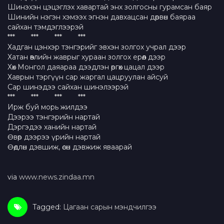
Шинэхэн цэцэглэх хавартай энх золгосны гурамсан баяр
Шинийн нэгэн хэмээх эгнэн давхацсан дөрвөн баяраа
сайхан тэмдэглээрэй
*** *** *** ***
Хадган цэнхэр тэнгэрийг эвхэн золгох учрал дээр
Хатан өвлийн жаврыг хураан золгох ерөөл дээр
Хөх Монгол даяараа дээдлэн өргөх цацал дээр
Хаврын тэргүүн сар жаргал цацруулан айсуй
Сар шинэдээ сайхан шинэлээрэй
*** *** *** ***
Ирж буй морь жилдээ
Дээрээ тэнгэрийн нартай
Дэргэдээ ханийн нартай
Өвөр дээрээ үрийн нартай
Өөдлөн дэвшиж, өсөн дэвжиж яваарай
via
www.news.zindaa.mn
Tagged:
Цагаан сарын мэндчилгээ