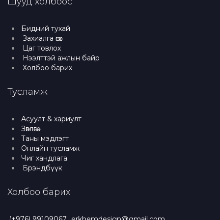
Шууд холбоос
Бидний тухай
Захиалга өгөх
Цаг товлох
Нээлттэй ажлын байр
Холбоо барих
Тусламж
Асуулт & хариулт
Зөвлөгөө
Таны мэдлэгт
Онлайн тусламж
Чиг хандлага
Брэндбүүк
Холбоо барих
(+976) 99109067
erkhemdesign@gmail.com