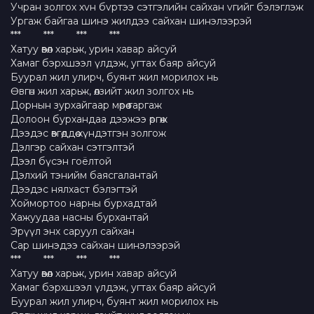
Учран золгох хvн бvртээ сэтгэлийн сайхан vгийг бэлэглэж
Ургаж байгаа шинэ жилдээ сайхан шинэлээрэй
*** *** *** ***
Хатуу өвөл харьж, урин хавар айсуй
Хамаг бэрхшээл үлдэж, угтах баяр айсуй
Буурал жил улирч, буянт жил морилох нь
Өвгөн жил харьж, өлзийт жил золгох нь
Дорнын зурхайгаар мөрөө гаргаж
Долоон бурхандаа дээжээ өргөж
Дээдэс өвгөддөө хүндэтгэн золгож
Дэлгэр сайхан сэтгэлтэй
Дээл бүсэн гоёлтой
Дэлхий тэнийм баясгалантай
Дээдэс нялхаст бэлэгтэй
Хоймортоо нарны бурхадтай
Хажуудаа насны бурхантай
Эрүүл энх саруул сайхан
Сар шинэдээ сайхан шинэлээрэй
*** *** *** ***
Хатуу өвөл харьж, урин хавар айсуй
Хамаг бэрхшээл үлдэж, угтах баяр айсуй
Буурал жил улирч, буянт жил морилох нь