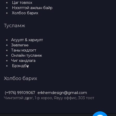
Цаг товлох
Нээлттэй ажлын байр
Холбоо барих
Тусламж
Асуулт & хариулт
Зөвлөгөө
Таны мэдлэгт
Онлайн тусламж
Чиг хандлага
Брэндбүүк
Холбоо барих
(+976) 99109067
erkhemdesign@gmail.com
Чингэлтэй дүүрэг, 1-р хороо, Явуу оффис, 303 тоот