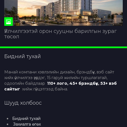
Үйлчилгээтэй орон сууцны барилгын зураг
төсөл
Бидний тухай
Манай компани хэвлэлийн дизайн, брэндбүүк, вэб сайт
хийх үйлчилгээ үзүүлдэг, 15 гаруй жилийн туршлагатай,
одоогийн байдлаар
110+ лого, 45+ брэндбүүк, 53+ вэб
сайтыг
хийж гүйцэтгээд байна.
Шууд холбоос
Бидний тухай
Захиалга өгөх