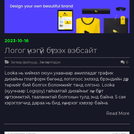
2023-10-16
Логог үнэгүй бүтээх вэбсайт
Загвар файлууд
,
Зөвлөгөө
,
Мэдээ
0
Looka нь хиймэл оюун ухаанаар ажилладаг график
дизайны платформ бөгөөд логогоос эхлээд брэндийн дүр
төрхийг бий болгох боломжийг танд олгоно. Looka
(хуучнаар Logojoy) гайхалтай дизайныг хүн бүрт
хүртээмжтэй, тааламжтай болгохын тулд энд байна. 5 сая
хэрэглэгчид дараа нь бид хүчирхэг хэвээр байна.
Read More