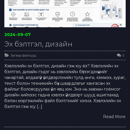
2024-09-07
Эх бэлтгэл, дизайн
Загвар файлууд
0
Хэвлэлийн эх бэлтгэл, дизайн гэж юу вэ? Хэвлэлийн эх
бэлтгэл, дизайн гэдэг нь хэвлэлийн бүтээгдэхүүнийг
чанартай, алдаагүй үйлдвэрлэхийн тулд өнгө, хэмжээ, зураг,
текст болон техникийн бүх шаардлагыг хангасан эх
файлыг боловсруулах үйл явц юм. Энэ нь зөвхөн гоёмсог
дизайн хийхээс гадна хэвлэх үйлдвэрт шууд ашиглахад
бэлэн мэргэжлийн файл бэлтгэхийг хэлнэ. Хэвлэлийн эх
бэлтгэл гэж юу […]
Read More