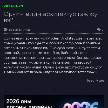
2021-01-29
Орчин үеийн архитектур гэж юу
вэ?
Загвар файлууд
0
Орчин үеийн архитектур (Modern Architecture) нь энгийн,
функциональ, гоо зүйн тэнцвэрийг хослуулсан барилгын
загварын чиг хандлага юм. Энэхүү хэв маяг нь илүү нээлттэй
орон зай, цэвэр геометр хэлбэр, байгалийн гэрэл,
шинэлэг материал ашиглалтаараа онцлог бөгөөд оршин
суугчдын тав тух, эрчим хүчний хэмнэлт, тогтвортой
хөгжлийг чухалчилдаг. Орчин үеийн архитектурын онцлог
1. Минималист дизайн Илүүдэл чимэглэлээс татгалзаж, […]
Read More