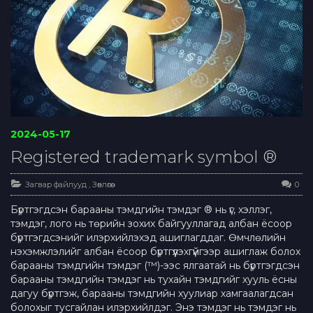
2024-05-17
Registered trademark symbol ®
Загвар файлууд
,
Зөвлөгөө
0
Бүртгэгдсэн барааны тэмдгийн тэмдэг ® нь үг, хэллэг,
тэмдэг, лого нь төрийн зохих байгууллагад албан ёсоор
бүртгэгдсэнийг илэрхийлэхэд ашиглагддаг. Өмчлөлийн
нэхэмжлэлийг албан ёсоор бүртгүүлэхгүйгээр ашиглаж болох
барааны тэмдгийн тэмдэг (™)-ээс ялгаатай нь бүртгэгдсэн
барааны тэмдгийн тэмдэг нь тухайн тэмдгийг хууль ёсны
дагуу бүртгэж, барааны тэмдгийн хуулиар хамгаалагдсан
болохыг тусгайлан илэрхийлдэг. Энэ тэмдэг нь тэмдэг нь