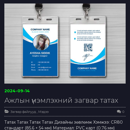
2024-09-14
Ажлын үнэмлэхний загвар татах
Загвар файлууд
,
Мэдээ
0
Татах Татах Татах Татах Дизайны зөвлөмж Хэмжээ: CR80
стандарт (85.6 × 54 мм) Материал: PVC карт (0.76 мм)