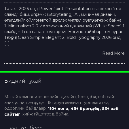
Татах 2026 онд PowerPoint Presentation нь зөвхөн “гоё
слайд” биш, өгүүлэмж (Storytelling), AI, минимал дизайн,
өгөгдлийг ойлгомжтой дүрслэх чиглэл рүү илүү хөгжиж байна.
1. Minimalism 2.0 Их хэмжээний цагаан зай (White Space) 1
слайд = 1 гол санаа Том гарчиг Богино тайлбар Том зураг
Түлхүүр үг Clean Simple Elegant 2. Bold Typography 2026 онд
[…]
Read More
Бидний тухай
Манай компани хэвлэлийн дизайн, брэндбүүк, вэб сайт
хийх үйлчилгээ үзүүлдэг, 15 гаруй жилийн туршлагатай,
одоогийн байдлаар
110+ лого, 45+ брэндбүүк, 53+ вэб
сайтыг
хийж гүйцэтгээд байна.
Шууд холбоос