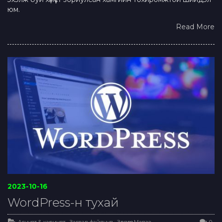
юм.
Read More
2023-10-16
WordPress-н тухай
Асуулт & хариулт
,
Загвар файлууд
,
Зөвлөгөө
,
Мэдээ
0