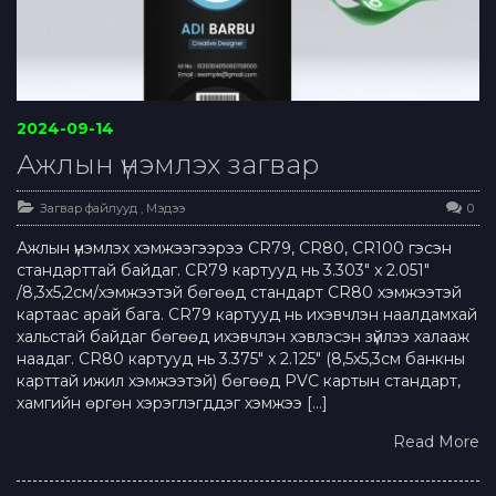
2024-09-14
Ажлын үнэмлэх загвар
Загвар файлууд
,
Мэдээ
0
Ажлын үнэмлэх хэмжээгээрээ CR79, CR80, CR100 гэсэн
стандарттай байдаг. CR79 картууд нь 3.303″ x 2.051″
/8,3х5,2см/хэмжээтэй бөгөөд стандарт CR80 хэмжээтэй
картаас арай бага. CR79 картууд нь ихэвчлэн наалдамхай
хальстай байдаг бөгөөд ихэвчлэн хэвлэсэн зүйлээ халааж
наадаг. CR80 картууд нь 3.375″ x 2.125″ (8,5х5,3см банкны
карттай ижил хэмжээтэй) бөгөөд PVC картын стандарт,
хамгийн өргөн хэрэглэгддэг хэмжээ […]
Read More