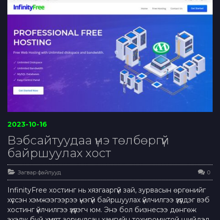
2023-10-16
Вэбсайтуудаа үнэ төлбөргүй
байршуулах хост
Загвар файлууд
0
InfinityFree хостинг нь хязгааргүй зай, зурвасын өргөнийг
хүссэн хэмжээгээрээ үнэгүй байршуулах үйлчилгээ үзүүлдэг вэб
хостинг үйлчилгээ үзүүлэгч юм. Энэ бол бизнесээ дөнгөж
эхэлж буй хүмүүст зориулсан хамгийн тохиромжтой шийдэл