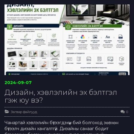
2024-09-07
Дизайн, хэвлэлийн эх бэлтгэл
гэж юу вэ?
Загвар файлууд
0
Чанартай хэвлэлийн бүтээгдэхүүн бий болгоход зөвхөн
бүтээлч дизайн хангалтгүй. Дизайны санааг бодит