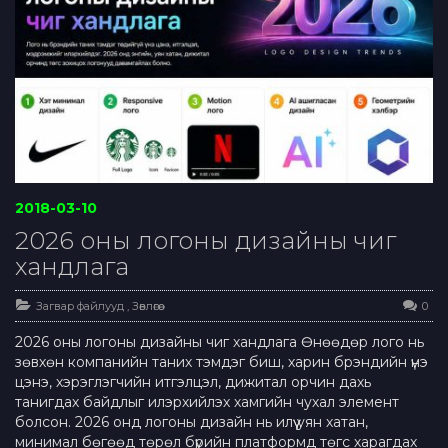
2018-03-10
2026 оны логоны дизайны чиг
хандлага
Загвар файлууд
,
Зөвлөгөө
0
2026 оны логоны дизайны чиг хандлага Өнөөдөр лого нь
зөвхөн компанийн таних тэмдэг биш, харин брэндийн үнэ
цэнэ, хэрэглэгчийн итгэлцэл, дижитал орчин дахь
танигдах байдлыг илэрхийлэх хамгийн чухал элемент
болсон. 2026 онд логоны дизайн нь илүү уян хатан,
минимал бөгөөд төрөл бүрийн платформд төгс харагдах