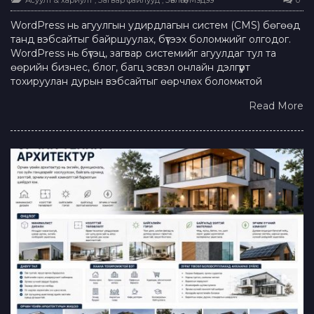
WordPress нь агуулгын удирдлагын систем (CMS) бөгөөд
танд вэбсайтыг байршуулах, бүтээх боломжийг олгодог.
WordPress нь бүтэц, загвар системийг агуулдаг тул та
өөрийн бизнес, блог, багц эсвэл онлайн дэлгүүрт
тохируулан дурын вэбсайтыг өөрчлөх боломжтой
Read More