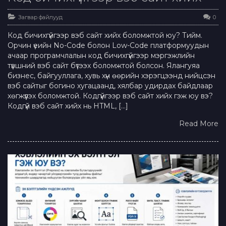
Загвар файлууд
0
Код бичихгүйгээр вэб сайт хийх боломжтой юу? Тийм.
Орчин үеийн No-Code болон Low-Code платформуудын
ачаар програмчлалын код бичихгүйгээр мэргэжлийн
түвшний вэб сайт бүтээх боломжтой болсон. Ялангуяа
бизнес, байгууллага, хувь хүн өөрийн хэрэгцээнд нийцсэн
вэб сайтыг богино хугацаанд, хялбар удирдах байдлаар
хөгжүүлэх боломжтой. Кодгүйгээр вэб сайт хийх гэж юу вэ?
Кодгүй вэб сайт хийх нь HTML, […]
Read More