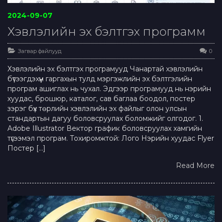
2024-09-07
Хэвлэлийн эх бэлтгэх программ
Загвар файлууд
0
Хэвлэлийн эх бэлтгэх програмууд Чанартай хэвлэлийн
бүтээгдэхүүн гаргахын тулд мэргэжлийн эх бэлтгэлийн
програм ашиглах нь чухал. Эдгээр програмууд нь нэрийн
хуудас, брошюр, каталог, сав баглаа боодол, постер
зэрэг бүх төрлийн хэвлэлийн эх файлыг олон улсын
стандартын дагуу боловсруулах боломжийг олгодог. 1.
Adobe Illustrator Вектор график боловсруулах хамгийн
түгээмэл програм. Тохиромжтой: Лого Нэрийн хуудас Flyer
Постер […]
Read More