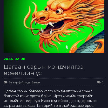
2024-02-08
Цагаан сарын мэндчилгээ,
ерөөлийн үгс
Загвар файлууд
,
Зөвлөгөө
0
Цагаан сарын баяраар хэлэх мэндчилгээний ерөөл
бэлэгтэй үгсийг хүргэж байна. Ирэх жилийн төөргийг
итгэлийн өнгөөр сүлж Идээ шүүснийхээ дэргэд эрхэмсэг
залрах аав ээждээ Тэнгэрийн өнгөтэй хадгаар ерөөл