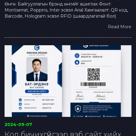
Өнгө: Байгууллагын брэнд өнгийг ашиглах Фонт:
Montserrat, Poppins, Inter эсвэл Arial Хамгаалалт: QR код,
Barcode, Hologram эсвэл RFID (шаардлагатай бол)
Read More
2024-09-07
Код бичихгүйгээр вэб сайт хийх