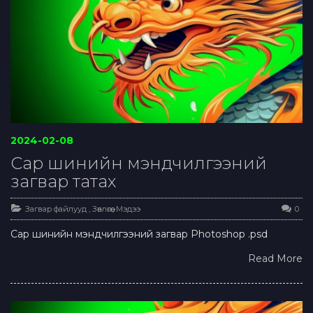
2024-02-08
Сар шинийн мэндчилгээний
загвар татах
Загвар файлууд
,
Зөвлөгөө
,
Мэдээ
0
Сар шинийн мэндчилгээний загвар Photoshop .psd
Read More