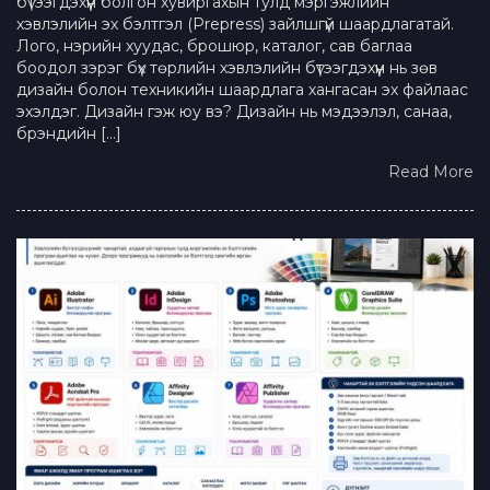
бүтээгдэхүүн болгон хувиргахын тулд мэргэжлийн
хэвлэлийн эх бэлтгэл (Prepress) зайлшгүй шаардлагатай.
Лого, нэрийн хуудас, брошюр, каталог, сав баглаа
боодол зэрэг бүх төрлийн хэвлэлийн бүтээгдэхүүн нь зөв
дизайн болон техникийн шаардлага хангасан эх файлаас
эхэлдэг. Дизайн гэж юу вэ? Дизайн нь мэдээлэл, санаа,
брэндийн […]
Read More