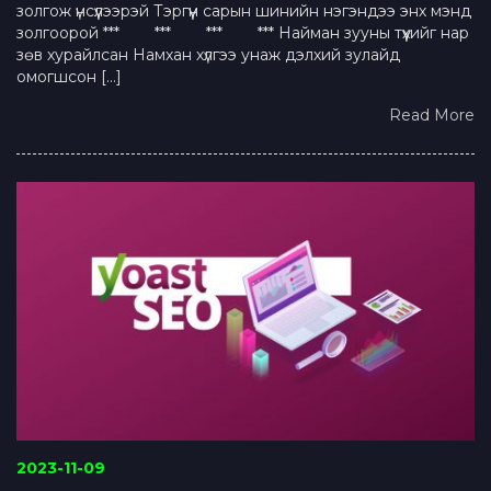
золгож үнсүүлээрэй Тэргүүн сарын шинийн нэгэндээ энх мэнд
золгоорой *** *** *** *** Найман зууны түүхийг нар
зөв хурайлсан Намхан хүлгээ унаж дэлхий зулайд
омoгшсон […]
Read More
2023-11-09