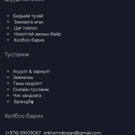
Бидний тухай
Захиалга өгөх
Цаг товлох
Нээлттэй ажлын байр
Холбоо барих
Тусламж
Асуулт & хариулт
Зөвлөгөө
Таны мэдлэгт
Онлайн тусламж
Чиг хандлага
Брэндбүүк
Холбоо барих
(+976) 99109067
erkhemdesign@gmail.com