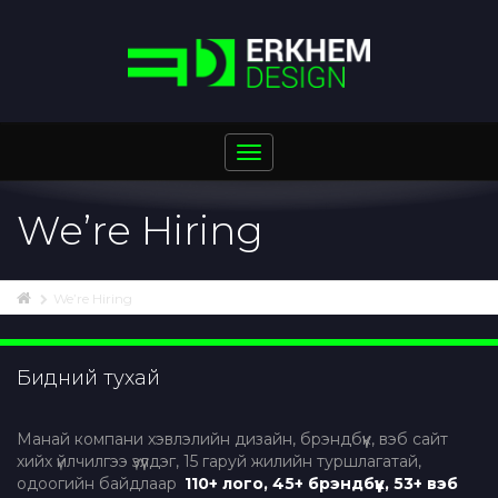
Toggle
navigation
We’re Hiring
We’re Hiring
Бидний тухай
Манай компани хэвлэлийн дизайн, брэндбүүк, вэб сайт
хийх үйлчилгээ үзүүлдэг, 15 гаруй жилийн туршлагатай,
одоогийн байдлаар
110+ лого, 45+ брэндбүүк, 53+ вэб