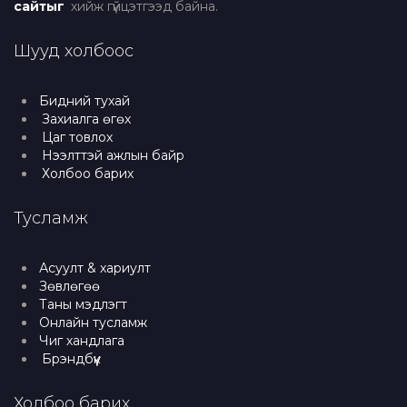
сайтыг
хийж гүйцэтгээд байна.
Шууд холбоос
Бидний тухай
Захиалга өгөх
Цаг товлох
Нээлттэй ажлын байр
Холбоо барих
Тусламж
Асуулт & хариулт
Зөвлөгөө
Таны мэдлэгт
Онлайн тусламж
Чиг хандлага
Брэндбүүк
Холбоо барих