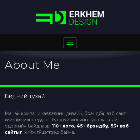
Toggle
navigation
About Me
Бидний тухай
Манай компани хэвлэлийн дизайн, брэндбүүк, вэб сайт
хийх үйлчилгээ үзүүлдэг, 15 гаруй жилийн туршлагатай,
одоогийн байдлаар
110+ лого, 45+ брэндбүүк, 53+ вэб
сайтыг
хийж гүйцэтгээд байна.