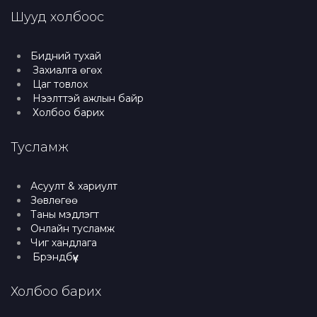
Шууд холбоос
Бидний тухай
Захиалга өгөх
Цаг товлох
Нээлттэй ажлын байр
Холбоо барих
Тусламж
Асуулт & хариулт
Зөвлөгөө
Таны мэдлэгт
Онлайн тусламж
Чиг хандлага
Брэндбүүк
Холбоо барих