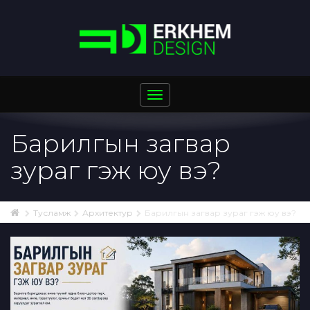
Toggle
navigation
Барилгын загвар
зураг гэж юу вэ?
Тусламж
Архитектур
Барилгын загвар зураг гэж юу вэ?