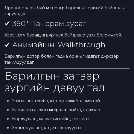
Дроноос харж буй мэт өнцгөөр барилгын ерөнхий байршлыг
харуулдаг.
✔ 360° Панорам зураг
Хэрэглэгч бүх өнцгөөс виртуал байдлаар үзэх боломжтой.
✔ Анимэйшн, Walkthrough
Барилгын дотор болон гадна орчныг хөдөлгөөнт дүрсээр
танилцуулдаг.
Барилгын загвар
зургийн давуу тал
Захиалагч төслөө бодитоор төсөөлөх боломжтой
Барилгын ажлын өмнө өөрчлөлт хийхэд хялбар
Борлуулалт, маркетингийг дэмжинэ
Хөрөнгө оруулагчдад итгэл төрүүлнэ