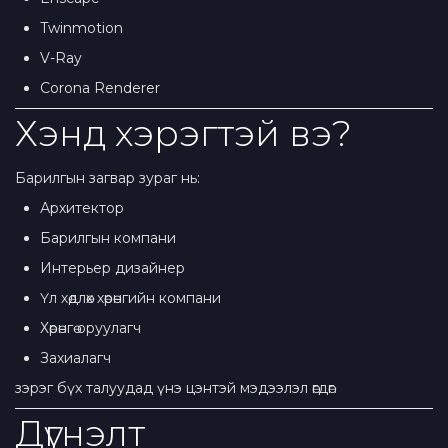
Twinmotion
V-Ray
Corona Renderer
Хэнд хэрэгтэй вэ?
Барилгын загвар зураг нь:
Архитектор
Барилгын компани
Интерьер дизайнер
Үл хөдлөх хөрөнгийн компани
Хөрөнгө оруулагч
Захиалагч
зэрэг бүх талуудад үнэ цэнтэй мэдээлэл өгдөг.
Дүгнэлт