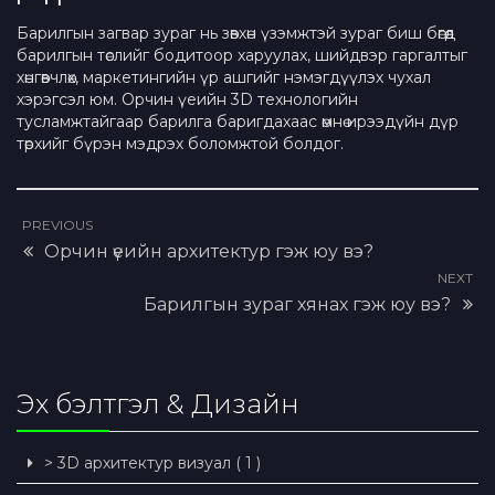
Барилгын загвар зураг нь зөвхөн үзэмжтэй зураг биш бөгөөд
барилгын төслийг бодитоор харуулах, шийдвэр гаргалтыг
хөнгөвчлөх, маркетингийн үр ашгийг нэмэгдүүлэх чухал
хэрэгсэл юм. Орчин үеийн 3D технологийн
тусламжтайгаар барилга баригдахаас өмнө ирээдүйн дүр
төрхийг бүрэн мэдрэх боломжтой болдог.
PREVIOUS
Орчин үеийн архитектур гэж юу вэ?
NEXT
Барилгын зураг хянах гэж юу вэ?
Эх бэлтгэл & Дизайн
> 3D архитектур визуал ( 1 )