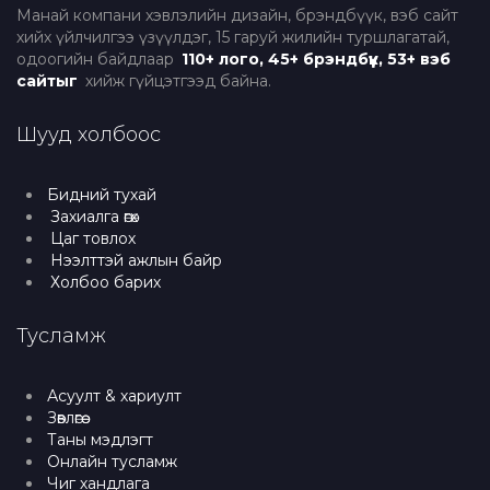
Манай компани хэвлэлийн дизайн, брэндбүүк, вэб сайт
хийх үйлчилгээ үзүүлдэг, 15 гаруй жилийн туршлагатай,
одоогийн байдлаар
110+ лого, 45+ брэндбүүк, 53+ вэб
сайтыг
хийж гүйцэтгээд байна.
Шууд холбоос
Бидний тухай
Захиалга өгөх
Цаг товлох
Нээлттэй ажлын байр
Холбоо барих
Тусламж
Асуулт & хариулт
Зөвлөгөө
Таны мэдлэгт
Онлайн тусламж
Чиг хандлага