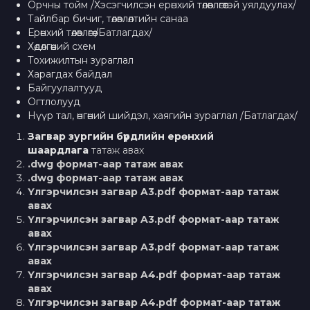
Орчны тойм /Хэсэгчилсэн ерөнхий төлөвлөгөөтэй уялдуулах/
Тайлбар бичиг, төлөвлөлтийн санаа
Ерөнхий төлөвлөгөө /Батлагдах/
Хөдөлгөөний схем
Тохижилтын зураглал
Харагдах байдал
Байгуулалтууд
Огтлолууд
Нүүр тал, өнгөний шийдэл, хаягийн зураглал /Батлагдах/
Загвар зургийн бүрдлийн ерөнхий
шаардлага
татаж авах
.dwg формат-аар татаж авах
.dwg формат-аар татаж авах
Үлгэрчилсэн загвар A3.pdf формат-аар татаж
авах
Үлгэрчилсэн загвар A3.pdf формат-аар татаж
авах
Үлгэрчилсэн загвар A3.pdf формат-аар татаж
авах
Үлгэрчилсэн загвар A4.pdf формат-аар татаж
авах
Үлгэрчилсэн загвар A4.pdf формат-аар татаж