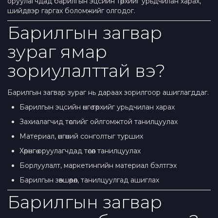
оруулагчдад барилгын эцсийн төрхийг урьдчилан харах,
шийдвэр гаргах боломжийг олгодог.
Барилгын загвар
зураг ямар
зориулалттай вэ?
Барилгын загвар зураг нь дараах зорилгоор ашиглагддаг.
Барилгын эцсийн өнгө төрхийг урьдчилан харах
Захиалагчид төслийг ойлгомжтой танилцуулах
Материал, өнгөний сонголтыг турших
Хөрөнгө оруулагчдад төсөл танилцуулах
Борлуулалт, маркетингийн материал бэлтгэх
Барилгын зөвшөөрөл, танилцуулгад ашиглах
Барилгын загвар