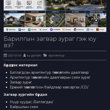
Барилгын загвар зураг гэж юу
вэ?
2021-01-29
by
gtjhtbtt
Архитектур
Бүрдүүлэх материал
Батлагдсан архитектур төлөвлөлтийн даалгавар
Архитектур төлөвлөлтийн даалгаврын схем зураг
Загвар зураг
Ерөнхий төлөвлөгөөг тоон байдлаар хавсаргах /CD/
Загвар зургийн бүрдэл
Нүүр хуудас /Батлагдах/
Байршлын схем