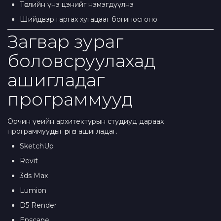
Төслийн үнэ цэнийг нэмэгдүүлнэ
Шийдвэр гаргах хугацааг богиносгоно
Загвар зураг
боловсруулахад
ашигладаг
программууд
Орчин үеийн архитектурын студиуд дараах
программуудыг өргөн ашигладаг.
SketchUp
Revit
3ds Max
Lumion
D5 Render
Enscape