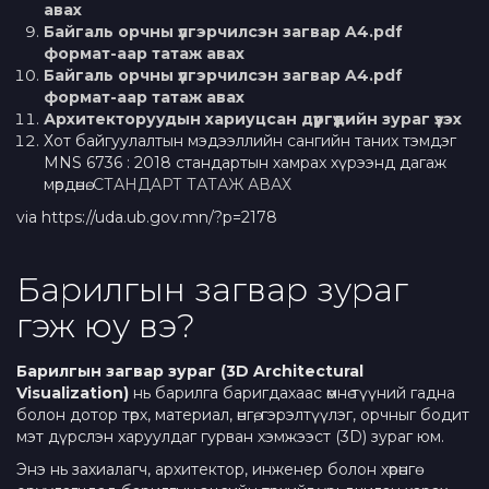
авах
Байгаль орчны үлгэрчилсэн загвар A4.pdf
формат-аар татаж авах
Байгаль орчны үлгэрчилсэн загвар A4.pdf
формат-аар татаж авах
Архитекторуудын хариуцсан дүүргүүдийн зураг үзэх
Хот байгуулалтын мэдээллийн сангийн таних тэмдэг
MNS 6736 : 2018 стандартын хамрах хүрээнд дагаж
мөрдөнө.
СТАНДАРТ ТАТАЖ АВАХ
via https://uda.ub.gov.mn/?p=2178
Барилгын загвар зураг
гэж юу вэ?
Барилгын загвар зураг (3D Architectural
Visualization)
нь барилга баригдахаас өмнө түүний гадна
болон дотор төрх, материал, өнгө, гэрэлтүүлэг, орчныг бодит
мэт дүрслэн харуулдаг гурван хэмжээст (3D) зураг юм.
Энэ нь захиалагч, архитектор, инженер болон хөрөнгө