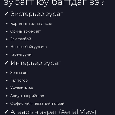
зурагт юу багтдаг вэ?
✔ Экстерьер зураг
Барилгын гадна фасад
Орчны тохижилт
Зам талбай
Ногоон байгууламж
Гэрэлтүүлэг
✔ Интерьер зураг
Зочны өрөө
Гал тогоо
Унтлагын өрөө
Ариун цэврийн өрөө
Оффис, үйлчилгээний талбай
✔ Агаарын зураг (Aerial View)