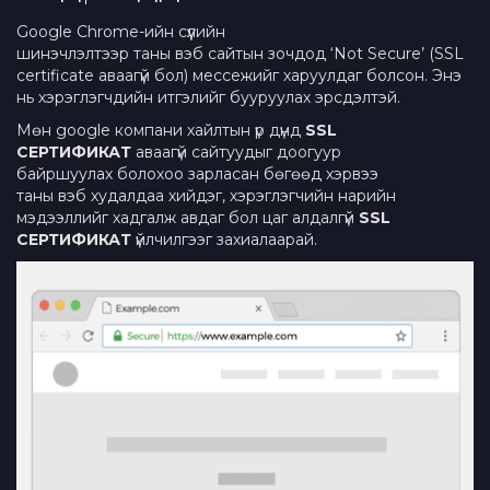
Google Chrome-ийн сүүлийн
шинэчлэлтээр таны вэб сайтын зочдод ‘Not Secure’ (SSL
certificate аваагүй бол) мессежийг харуулдаг болсон. Энэ
нь хэрэглэгчдийн итгэлийг бууруулах эрсдэлтэй.
Мөн google компани хайлтын үр дүнд
SSL
СЕРТИФИКАТ
аваагүй сайтуудыг доогуур
байршуулах болохоо зарласан бөгөөд хэрвээ
таны вэб худалдаа хийдэг, хэрэглэгчийн нарийн
мэдээллийг хадгалж авдаг бол цаг алдалгүй
SSL
СЕРТИФИКАТ
үйлчилгээг захиалаарай.