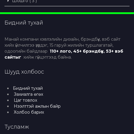
Шошго ( 3 )
Бидний тухай
Манай компани хэвлэлийн дизайн, брэндбүүк, вэб сайт
хийх үйлчилгээ үзүүлдэг, 15 гаруй жилийн туршлагатай,
одоогийн байдлаар
110+ лого, 45+ брэндбүүк, 53+ вэб
сайтыг
хийж гүйцэтгээд байна.
Шууд холбоос
Бидний тухай
Захиалга өгөх
Цаг товлох
Нээлттэй ажлын байр
Холбоо барих
Тусламж