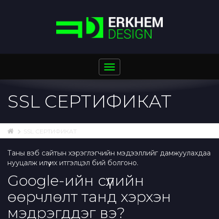
Toggle
navigation
SSL СЕРТИФИКАТ
SSL СЕРТИФИКАТ
Таны вэб сайтын хэрэглэгчийн мэдээллийг дамжуулахдаа
нууцалж илүү их итгэлцэл бий болгоно.
Google-ийн сүүлийн
өөрчлөлт танд хэрхэн
мэдрэгддэг вэ?