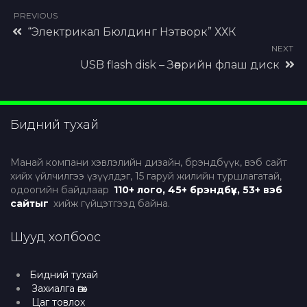
PREVIOUS
“Электрикал Бюлдинг Нэтворк” ХХК
NEXT
USB flash disk – Зөөврийн флаш диск
Бидний тухай
Манай компани хэвлэлийн дизайн, брэндбүүк, вэб сайт
хийх үйлчилгээ үзүүлдэг, 15 гаруй жилийн туршлагатай,
одоогийн байдлаар
110+ лого, 45+ брэндбүүк, 53+ вэб
сайтыг
хийж гүйцэтгээд байна.
Шууд холбоос
Бидний тухай
Захиалга өгөх
Цаг товлох