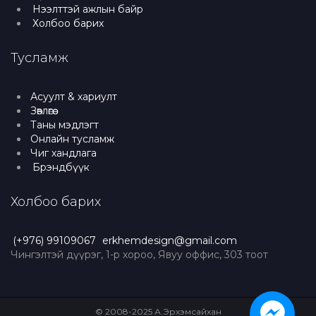
Нээлттэй ажлын байр
Холбоо барих
Тусламж
Асуулт & хариулт
Зөвлөгөө
Таны мэдлэгт
Онлайн тусламж
Чиг хандлага
Брэндбүүк
Холбоо барих
(+976) 99109067
erkhemdesign@gmail.com
Чингэлтэй дүүрэг, 1-р хороо, Явуу оффис, 303 тоот
© 2008-2025 А.Эрхэмсайхан