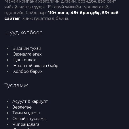
Манай компани хэвлэлийн дизайн, брэндбүүк, вэб сайт
хийх үйлчилгээ үзүүлдэг, 15 гаруй жилийн туршлагатай,
одоогийн байдлаар
110+ лого, 45+ брэндбүүк, 53+ вэб
сайтыг
хийж гүйцэтгээд байна.
Шууд холбоос
Бидний тухай
Захиалга өгөх
Цаг товлох
Нээлттэй ажлын байр
Холбоо барих
Тусламж
Асуулт & хариулт
Зөвлөгөө
Таны мэдлэгт
Онлайн тусламж
Чиг хандлага