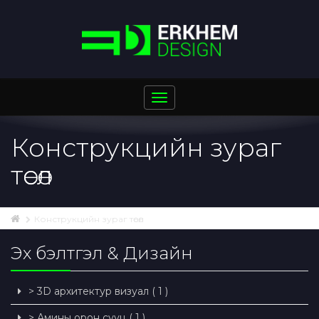
Toggle
navigation
Конструкцийн зураг
төсөл
Конструкцийн зураг төсөл
Эх бэлтгэл & Дизайн
> 3D архитектур визуал ( 1 )
> Амины орон сууц ( 1 )