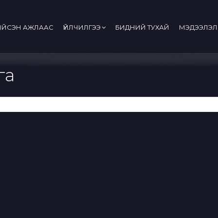
ИЙСЭН АЖЛААС
ҮЙЛЧИЛГЭЭ
БИДНИЙ ТУХАЙ
МЭДЭЭЛЭЛ
га