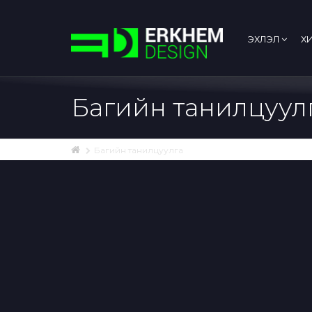
ЭХЛЭЛ
Х
Багийн танилцуул
Багийн танилцуулга