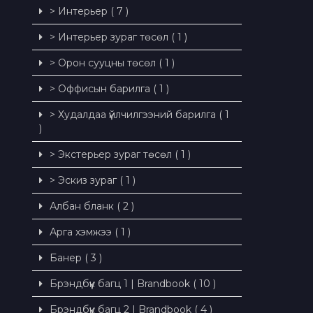
> Интерьер ( 7 )
> Интерьер зураг төсөл ( 1 )
> Орон сууцны төсөл ( 1 )
> Оффисын барилга ( 1 )
> Худалдаа үйлчилгээний барилга ( 1
)
> Экстерьер зураг төсөл ( 1 )
> Эскиз зураг ( 1 )
Албан бланк ( 2 )
Арга хэмжээ ( 1 )
Банер ( 3 )
Брэндбүүк багц 1 | Brandbook ( 10 )
Брэндбүүк багц 2 | Brandbook ( 4 )