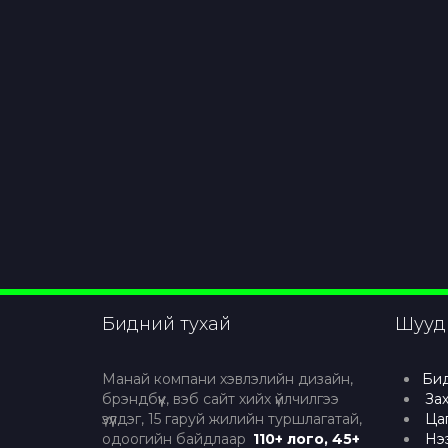
Бидний тухай
Шууд
Манай компани хэвлэлийн дизайн,
Бид
брэндбүүк, вэб сайт хийх үйлчилгээ
Зах
үзүүлдэг, 15 гаруй жилийн туршлагатай,
Ца
одоогийн байдлаар
110+ лого, 45+
Нэ