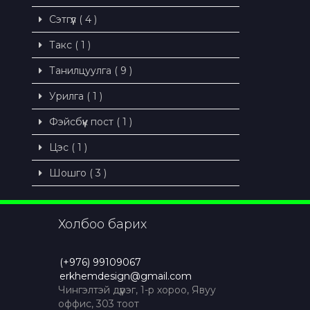
Сэтгүүл ( 4 )
Такс ( 1 )
Танилцуулга ( 9 )
Урилга ( 1 )
Фэйсбүүк пост ( 1 )
Цэс ( 1 )
Шошго ( 3 )
Холбоо барих
(+976) 99109067
erkhemdesign@gmail.com
Чингэлтэй дүүрэг, 1-р хороо, Явуу
оффис, 303 тоот