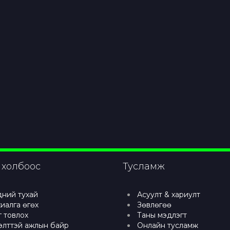
 холбоос
Тусламж
ний тухай
Асуулт & хариулт
иалга өгөх
Зөвлөгөө
г товлох
Таны мэдлэгт
элттэй ажлын байр
Онлайн тусламж