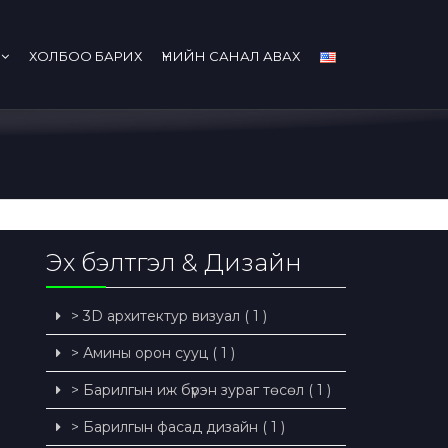
ХОЛБОО БАРИХ
ҮНИЙН САНАЛ АВАХ
Эх бэлтгэл & Дизайн
> 3D архитектур визуал ( 1 )
> Амины орон сууц ( 1 )
> Барилгын иж бүрэн зураг төсөл ( 1 )
> Барилгын фасад дизайн ( 1 )