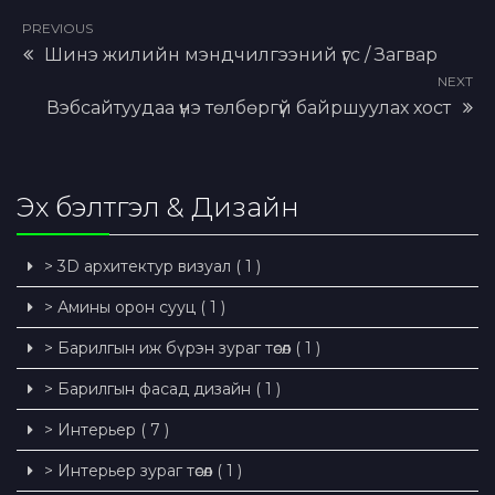
PREVIOUS
Шинэ жилийн мэндчилгээний үгс / Загвар
NEXT
Вэбсайтуудаа үнэ төлбөргүй байршуулах хост
Эх бэлтгэл & Дизайн
> 3D архитектур визуал ( 1 )
> Амины орон сууц ( 1 )
> Барилгын иж бүрэн зураг төсөл ( 1 )
> Барилгын фасад дизайн ( 1 )
> Интерьер ( 7 )
> Интерьер зураг төсөл ( 1 )