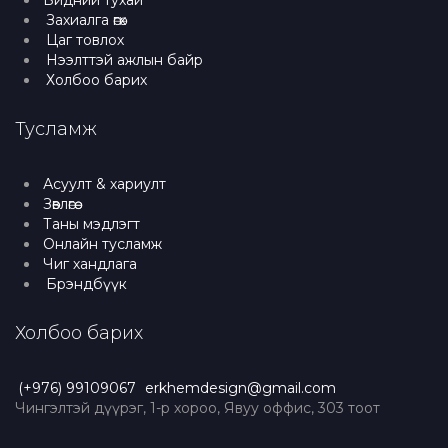
Бидний тухай
Захиалга өгөх
Цаг товлох
Нээлттэй ажлын байр
Холбоо барих
Тусламж
Асуулт & хариулт
Зөвлөгөө
Таны мэдлэгт
Онлайн тусламж
Чиг хандлага
Брэндбүүк
Холбоо барих
(+976) 99109067
erkhemdesign@gmail.com
Чингэлтэй дүүрэг, 1-р хороо, Явуу оффис, 303 тоот