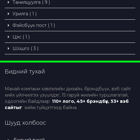
Танилцуулга ( 9 )
Урилга ( 1 )
Фэйсбүүк пост ( 1 )
Цэс ( 1 )
Шошго ( 3 )
Бидний тухай
Манай компани хэвлэлийн дизайн, брэндбүүк, вэб сайт
хийх үйлчилгээ үзүүлдэг, 15 гаруй жилийн туршлагатай,
одоогийн байдлаар
110+ лого, 45+ брэндбүүк, 53+ вэб
сайтыг
хийж гүйцэтгээд байна.
Шууд холбоос