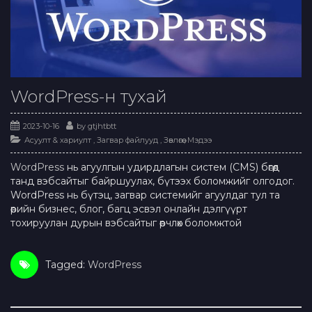
WordPress-н тухай
2023-10-16
by
gtjhtbtt
Асуулт & хариулт
,
Загвар файлууд
,
Зөвлөгөө
,
Мэдээ
WordPress
нь агуулгын удирдлагын систем (CMS) бөгөөд
танд вэбсайтыг байршуулах, бүтээх боломжийг олгодог.
WordPress нь бүтэц, загвар системийг агуулдаг тул та
өөрийн бизнес, блог, багц эсвэл онлайн дэлгүүрт
тохируулан дурын вэбсайтыг өөрчлөх боломжтой
Tagged:
WordPress