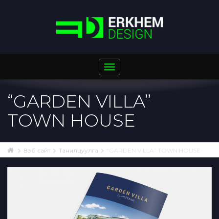
Toggle
navigation
“GARDEN VILLA”
TOWN HOUSE
Вэб сайт
Танилцуулга
“GARDEN VILLA” TOWN HOUSE