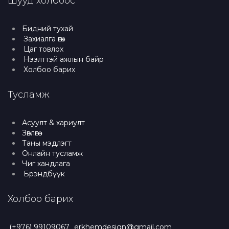
Шууд холбоос
Бидний тухай
Захиалга өгөх
Цаг товлох
Нээлттэй ажлын байр
Холбоо барих
Тусламж
Асуулт & хариулт
Зөвлөгөө
Таны мэдлэгт
Онлайн тусламж
Чиг хандлага
Брэндбүүк
Холбоо барих
(+976) 99109067
erkhemdesign@gmail.com