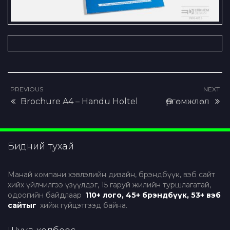
Brochure – DAESUNG IDS
PREVIOUS
NEXT
Brochure A4 – Handu Holtel
Өргөмжлөл
Бидний тухай
Манай компани хэвлэлийн дизайн, брэндбүүк, вэб сайт
хийх үйлчилгээ үзүүлдэг, 15 гаруй жилийн туршлагатай,
одоогийн байдлаар
110+ лого, 45+ брэндбүүк, 53+ вэб
сайтыг
хийж гүйцэтгээд байна.