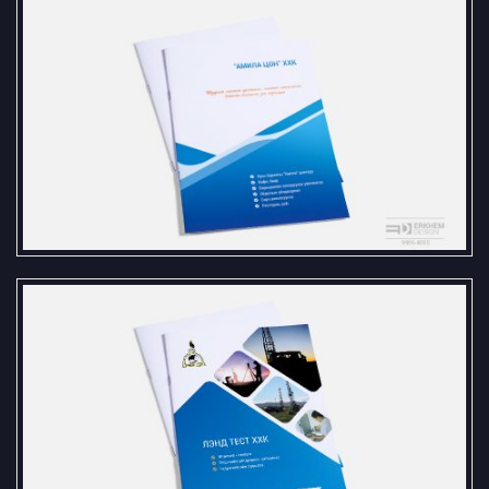
Amila Tson LLC
Brochure – Land_Test Co.,Ltd