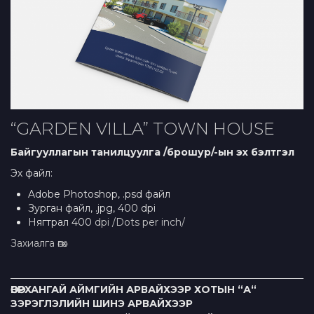
“GARDEN VILLA” TOWN HOUSE
Байгууллагын танилцуулга /брошур/-ын эх бэлтгэл
Эх файл:
Adobe Photoshop, .psd файл
Зурган файл, .jpg, 400 dpi
Нягтрал 400
dpi /Dots per inch/
Захиалга өгөх
ӨВӨРХАНГАЙ АЙМГИЙН АРВАЙХЭЭР ХОТЫН “А“
ЗЭРЭГЛЭЛИЙН ШИНЭ АРВАЙХЭЭР