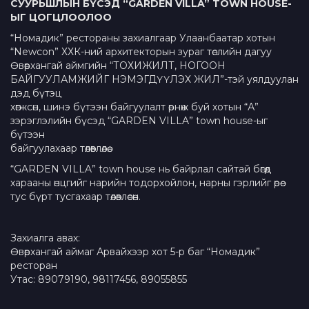
СУУРЬШЛЫН БҮСЭД “GARDEN VILLA” TOWN HOUSE-
ЫГ ЦОГЦЛООЛОО
“Номадик” рестораны захиалгаар Улаанбаатар хотын
“Newcon” ХХК-ний архитекторын зураг төслийн дагуу
Өвөрхангай аймгийн “ТОХИЖИЛТ, НОГООН
БАЙГУУЛАМЖИЙГ НЭМЭГДҮҮЛЭХ ЖИЛ”-тэй уялдуулан
дэд бүтэц
хөгжсөн, шинэ бүтээн байгуулалт өрнөж буй хотын “А”
зэрэглэлийн бүсэд “GARDEN VILLA” town house-ыг
бүтээн
байгуулахаар төлөвлөлөө.
“GARDEN VILLA” town house нь байрлал сайтай бөгөөд
харааны өнцгийг нарийн тодорхойлон, нарны гэрлийг өрөө
тус бүрт тусгахаар төлөвлөсөн.
Захиалга авах:
Өвөрхангай аймаг Арвайхээр хот 5-р баг “Номадик”
ресторан
Утас: 89079190, 98117456, 89055855