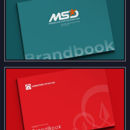
“Монголиан Стар Дистрибюшин”
ХХК-ийн брэндбүүк
“Хийморийн Оргил” ХХК-ийн
брэндбүүк