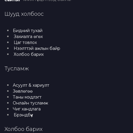
Шууд холбоос
Бидний тухай
Захиалга өгөх
Цаг товлох
Нээлттэй ажлын байр
Холбоо барих
Тусламж
Асуулт & хариулт
Зөвлөгөө
Таны мэдлэгт
Онлайн тусламж
Чиг хандлага
Брэндбүүк
Холбоо барих