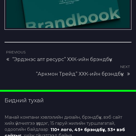
PREVIOUS
“Эрдэнэс алт ресурс” ХХК-ийн брэндбүүк
NEXT
“Аркмон Трейд” ХХК-ийн брэндбүүк
Бидний тухай
Манай компани хэвлэлийн дизайн, брэндбүүк, вэб сайт
хийх үйлчилгээ үзүүлдэг, 15 гаруй жилийн туршлагатай,
одоогийн байдлаар
110+ лого, 45+ брэндбүүк, 53+ вэб
сайтыг
хийж гүйцэтгээд байна.