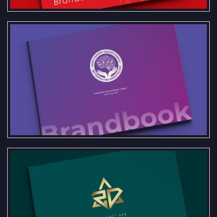
Нийслэлийн аддиктологи зан үйл,
сэтгэл заслын төвийн брэндбүүк
“ЗД хүнс” ХХК-ийн брэндбүүк