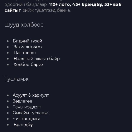
одоогийн байдлаар
110+ лого, 45+ брэндбүүк, 53+ вэб
сайтыг
хийж гүйцэтгээд байна.
Шууд холбоос
Бидний тухай
Захиалга өгөх
Цаг товлох
Нээлттэй ажлын байр
Холбоо барих
Тусламж
Асуулт & хариулт
Зөвлөгөө
Таны мэдлэгт
Онлайн тусламж
Чиг хандлага
Брэндбүүк