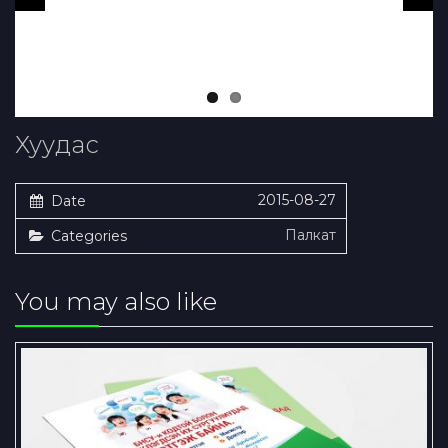
Хуудас
2015-08-27
Date
Палкат
Categories
You may also like
A3_flyer_Double-O
Education_Burtgel