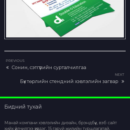
PREVIOUS
Сонин, сэтгүүлийн сурталчилгаа
NEXT
Бүх төрлийн стендний хэвлэлийн загвар
Бидний тухай
Манай компани хэвлэлийн дизайн, брэндбүүк, вэб сайт
хийх үйлчилгээ үзүүлдэг, 15 гаруй жилийн туршлагатай,