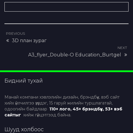
Байгууллагын бэлгэдэл, лого #1
PREVIOUS
3D план зураг
NEXT
A3_flyer_Double-O Education_Burtgel
Бидний тухай
Манай компани хэвлэлийн дизайн, брэндбүүк, вэб сайт
хийх үйлчилгээ үзүүлдэг, 15 гаруй жилийн туршлагатай,
одоогийн байдлаар
110+ лого, 45+ брэндбүүк, 53+ вэб
сайтыг
хийж гүйцэтгээд байна.
Шууд холбоос