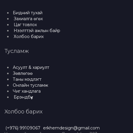
Бидний тухай
Захиалга өгөх
Цаг товлох
Нээлттэй ажлын байр
Холбоо барих
Тусламж
Асуулт & хариулт
Зөвлөгөө
Таны мэдлэгт
Онлайн тусламж
Чиг хандлага
Брэндбүүк
Холбоо барих
(+976) 99109067
erkhemdesign@gmail.com