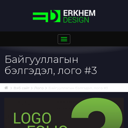
Toggle
navigation
Байгууллагын
бэлгэдэл, лого #3
Вэб сайт
Лого
Байгууллагын бэлгэдэл, лого #3