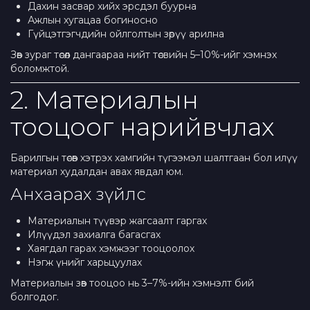
Дахин засвар хийх эрсдэл буурна
Ажлын хугацаа богиносно
Гүйцэтгэгчдийн ойлголтын зөрүү арилна
Зөв зураг төсөл дангаараа нийт төсвийн 5–10%-ийг хэмнэх
боломжтой.
2. Материалын
тооцоог нарийвчлах
Барилгын төсөв хэтрэх хамгийн түгээмэл шалтгаан бол илүү
материал худалдан авах явдал юм.
Анхаарах зүйлс
Материалын түүвэр жагсаалт гаргах
Илүүдэл захиалга багасгах
Хаягдал гарах хэмжээг тооцоолох
Нэгж үнийг харьцуулах
Материалын зөв тооцоо нь 3–7%-ийн хэмнэлт бий
болгодог.