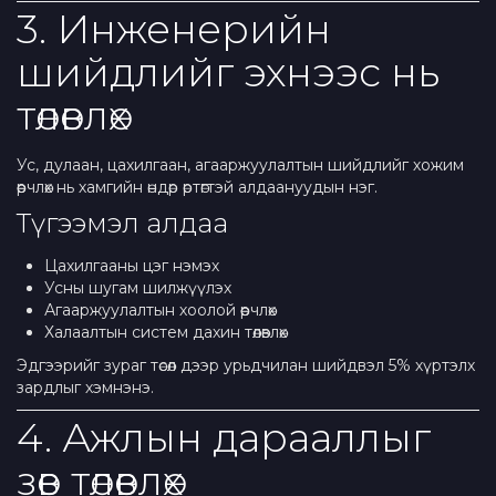
3. Инженерийн
шийдлийг эхнээс нь
төлөвлөх
Ус, дулаан, цахилгаан, агааржуулалтын шийдлийг хожим
өөрчлөх нь хамгийн өндөр өртөгтэй алдаануудын нэг.
Түгээмэл алдаа
Цахилгааны цэг нэмэх
Усны шугам шилжүүлэх
Агааржуулалтын хоолой өөрчлөх
Халаалтын систем дахин төлөвлөх
Эдгээрийг зураг төсөл дээр урьдчилан шийдвэл 5% хүртэлх
зардлыг хэмнэнэ.
4. Ажлын дарааллыг
зөв төлөвлөх