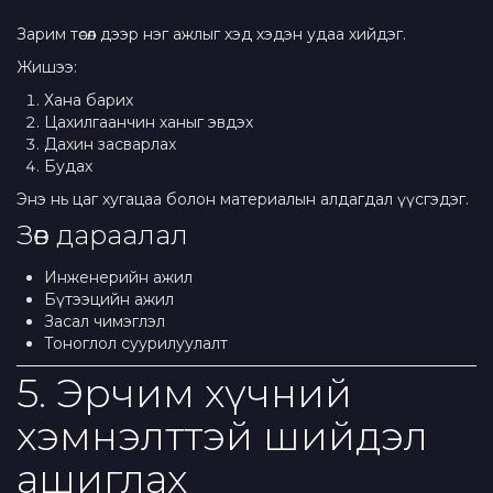
Зарим төсөл дээр нэг ажлыг хэд хэдэн удаа хийдэг.
Жишээ:
Хана барих
Цахилгаанчин ханыг эвдэх
Дахин засварлах
Будах
Энэ нь цаг хугацаа болон материалын алдагдал үүсгэдэг.
Зөв дараалал
Инженерийн ажил
Бүтээцийн ажил
Засал чимэглэл
Тоноглол суурилуулалт
5. Эрчим хүчний
хэмнэлттэй шийдэл
ашиглах