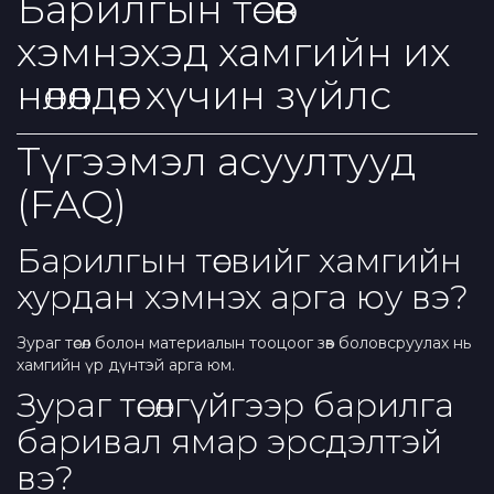
Барилгын төсөв
хэмнэхэд хамгийн их
нөлөөлдөг хүчин зүйлс
Түгээмэл асуултууд
(FAQ)
Барилгын төсвийг хамгийн
хурдан хэмнэх арга юу вэ?
Зураг төсөл болон материалын тооцоог зөв боловсруулах нь
хамгийн үр дүнтэй арга юм.
Зураг төсөлгүйгээр барилга
баривал ямар эрсдэлтэй
вэ?