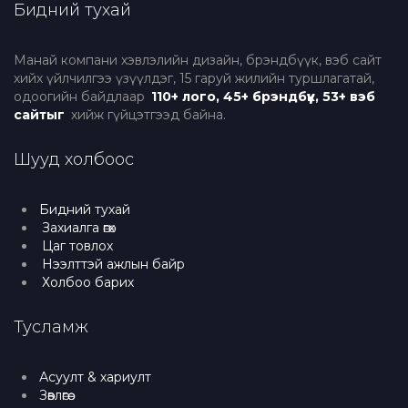
Бидний тухай
Манай компани хэвлэлийн дизайн, брэндбүүк, вэб сайт
хийх үйлчилгээ үзүүлдэг, 15 гаруй жилийн туршлагатай,
одоогийн байдлаар
110+ лого, 45+ брэндбүүк, 53+ вэб
сайтыг
хийж гүйцэтгээд байна.
Шууд холбоос
Бидний тухай
Захиалга өгөх
Цаг товлох
Нээлттэй ажлын байр
Холбоо барих
Тусламж
Асуулт & хариулт
Зөвлөгөө