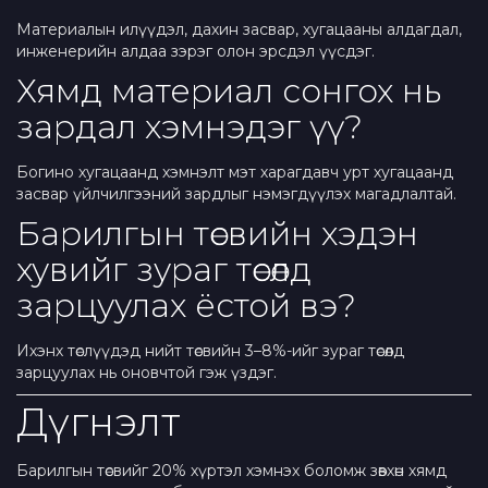
Материалын илүүдэл, дахин засвар, хугацааны алдагдал,
инженерийн алдаа зэрэг олон эрсдэл үүсдэг.
Хямд материал сонгох нь
зардал хэмнэдэг үү?
Богино хугацаанд хэмнэлт мэт харагдавч урт хугацаанд
засвар үйлчилгээний зардлыг нэмэгдүүлэх магадлалтай.
Барилгын төсвийн хэдэн
хувийг зураг төсөлд
зарцуулах ёстой вэ?
Ихэнх төслүүдэд нийт төсвийн 3–8%-ийг зураг төсөлд
зарцуулах нь оновчтой гэж үздэг.
Дүгнэлт
Барилгын төсвийг 20% хүртэл хэмнэх боломж зөвхөн хямд