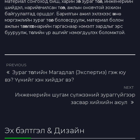
материал сонгоход биш, харин зөв зураг төсөл, инженерийн
шийдэл, нарийвчилсан төсөв, ажлын оновчтой зохион
байгуулалтад оршдог. Барилгын ажил эхлэхээс өмнө
мэргэжлийн зураг төсөл боловсруулж, материал болон
ажлын төлөвлөгөөг нарийн гаргаснаар нэмэлт зардлыг эрс
бууруулж, төслийн үр ашгийг нэмэгдүүлэх боломжтой.
PREVIOUS
Зураг төслийн Магадлал (Экспертиз) гэж юу
вэ? Үүнийг хэн хийдэг вэ?
NEXT
Инженерийн шугам сүлжээний зураггүйгээр
засвар хийхийн аюул
Эх бэлтгэл & Дизайн