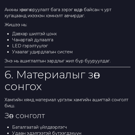
Анхны хөрөнгө оруулалт бага зэрэг өндөр байсан ч урт
хугацаанд ихээхэн хэмнэлт авчирдаг.
Жишээ нь:
Давхар шилтэй цонх
Чанартай дулаалга
LED гэрэлтүүлэг
Ухаалаг удирдлагын систем
Энэ нь ашиглалтын зардлыг жил бүр бууруулдаг.
6. Материалыг зөв
сонгох
Хамгийн хямд материал үргэлж хамгийн ашигтай сонголт
биш.
Зөв сонголт
Баталгаатай үйлдвэрлэгч
Удаан эдэлгээтэй бүтээгдэхүүн