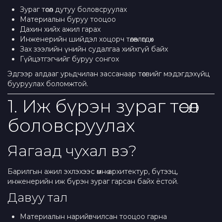
Зураг төсөл дутуу боловсруулах
Материалын буруу тооцоо
Дахин хийх ажил гарах
Инженерийн шийдэл хоцорч төлөвлөгдөх
Зах зээлийн үнийн судалгаа хийхгүй байх
Гүйцэтгэгчийг буруу сонгох
Эдгээр алдааг урьдчилан зассанаар төсвийг мэдэгдэхүйц
бууруулах боломжтой.
1. Иж бүрэн зураг төсөл
боловсруулах
Яагаад чухал вэ?
Барилгын ажил эхлэхээс өмнө архитектур, бүтээц,
инженерийн иж бүрэн зураг гарсан байх ёстой.
Давуу тал
Материалын нарийвчилсан тооцоо гарна