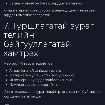
Засвар үйлчилгээ бага шаарддаг материал
Хямд материал сонгосноор ирээдүйд дахин засварын
зардал нэмэгдэх эрсдэлтэй.
7. Туршлагатай зураг
төслийн
байгууллагатай
хамтрах
Мэргэжлийн зураг төслийн баг:
Алдаа багатай шийдэл гаргана
Материалын үр ашигтай тооцоо хийнэ
Инженерийн уялдаа холбоог хангана
Илүүдэл зардлаас сэргийлнэ
Ихэнх тохиолдолд зураг төслийн өртөг нь хэмнэж буй мөнгөнөөсөө
хэд дахин бага байдаг.