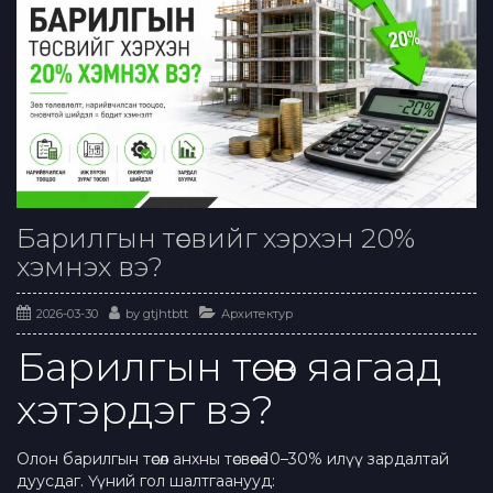
Барилгын төсвийг хэрхэн 20%
хэмнэх вэ?
2026-03-30
by
gtjhtbtt
Архитектур
Барилгын төсөв яагаад
хэтэрдэг вэ?
Олон барилгын төсөл анхны төсвөөсөө 10–30% илүү зардалтай
дуусдаг. Үүний гол шалтгаанууд: