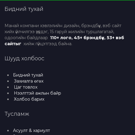
Бидний тухай
Манай компани хэвлэлийн дизайн, брэндбүүк, вэб сайт
хийх үйлчилгээ үзүүлдэг, 15 гаруй жилийн туршлагатай,
одоогийн байдлаар
110+ лого, 45+ брэндбүүк, 53+ вэб
сайтыг
хийж гүйцэтгээд байна.
Шууд холбоос
Бидний тухай
Захиалга өгөх
Цаг товлох
Нээлттэй ажлын байр
Холбоо барих
Тусламж
Асуулт & хариулт