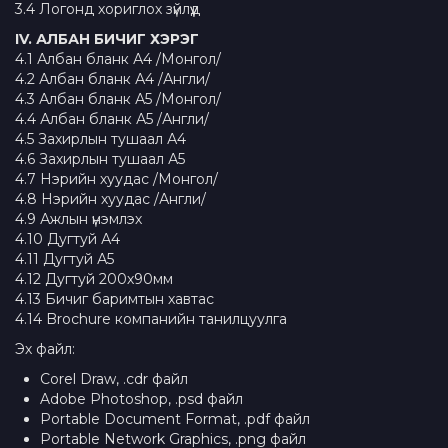
3.4 Логонд хориглох зүйлүүд
IV. АЛБАН БИЧИГ ХЭРЭГ
4.1 Албан бланк А4 /Монгол/
4.2 Албан бланк А4 /Англи/
4.3 Албан бланк А5 /Монгол/
4.4 Албан бланк А5 /Англи/
4.5 Захирлын тушаал А4
4.6 Захирлын тушаал А5
4.7 Нэрийн хуудас /Монгол/
4.8 Нэрийн хуудас /Англи/
4.9 Ажлын үнэмлэх
4.10 Дугтуй А4
4.11 Дугтуй А5
4.12 Дугтуй 200х90мм
4.13 Бичиг баримтын хавтас
4.14 Brochure компанийн танилцуулга
Эх файл:
Corel Draw, .cdr файл
Adobe Photoshop, .psd файл
Portable Document Format, .pdf файл
Portable Network Graphics, .png файл