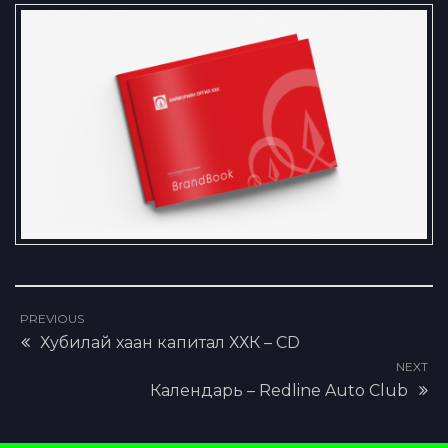
Brandbook – Хийморийн Оргил
ХХК
PREVIOUS
Хубилай хаан капитал ХХК – CD
NEXT
Календарь – Redline Auto Club