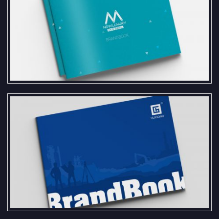
ийн брэндбүүк, лого стандартыг
бүтээснээ танилцуулж байна.
Хэбэй Хуй Гунг компанийн Монгол
улс дахь төлөөлөгчийн газрын
брэндбүүк