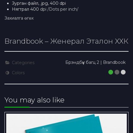
Зурган файл, .jpg, 400 dpi
Нягтрал 400
dpi /Dots per inch/
Захиалга өгөх
Brandbook – Женерал Эталон ХХК
Брэндбүүк багц 2 | Brandbook
Categories
Colors
You may also like
“Нью Лакшири Материал” ХХК-