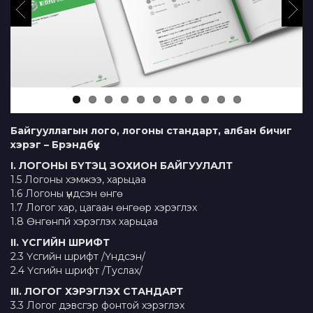
Байгууллагын лого, логоны стандарт, албан бичиг
хэрэг – Брэндбүүк
I. ЛОГОНЫ БҮТЭЦ ЗОХИОН БАЙГУУЛАЛТ
1.5 Логоны хэмжээ, харьцаа
1.6 Логоны үндсэн өнгө
1.7 Логог хар, цагаан өнгөөр хэрэглэх
1.8 Өнгөнпй хэрэглэх харьцаа
II. ҮСГИЙН ШРИФТ
2.3 Үсгийн шрифт /Үндсэн/
2.4 Үсгийн шрифт /Туслах/
III. ЛОГОГ ХЭРЭГЛЭХ СТАНДАРТ
3.3 Логог дэвсгэр фонтой хэрэглэх