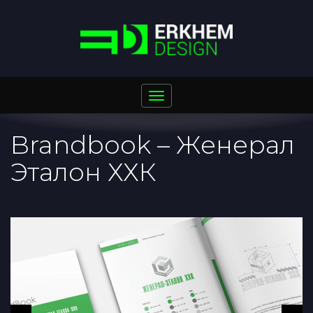
Toggle
navigation
Brandbook – Женерал
Эталон ХХК