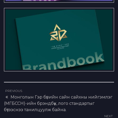
“ЗД хүнс” ХХК-ийн брэндбүүк
PREVIOUS
Монголын Гэр бүлийн сайн сайхны нийгэмлэг
(МГБССН)-ийн брэндбүүк, лого стандартыг
бүтээснээ танилцуулж байна.
NEXT