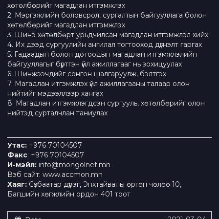
хөтөлбөрийг магадлан итгэмжлэх
2. Мэргэжлийн боловсрол, сургалтын байгууллага болон
хөтөлбөрийг магадлан итгэмжлэх
3. Шинэ хөтөлбөрт урьдчилсан магадлан итгэмжлэл хийх
4. Их дээд сургуулийн ангилал тогтооход дүгнэлт гаргах
5. Гадаадын болон дотоодын магадлан итгэмжлэлийн
байгууллагыг бүртгэн үйл ажиллагааг нь зохицуулах
6. Шинжээчдийг сонгон шалгаруулж, бэлтгэх
7. Магадлан итгэмжлэх үйл ажиллагааны талаар олон
нийтийг мэдээллээр хангах
8. Магадлан итгэмжлэгдсэн сургууль, хөтөлбөрийг олон
нийтэд сурталчлан таниулах
Утас:
+976 70104507
Факс
: +976 70104507
И-мэйл:
info@mongolnet.mn
Вэб сайт: www.accmon.mn
Хаяг:
Сүхбаатар дүүрэг, Энхтайваны өргөн чөлөө 10,
Багшийн хөгжлийн ордон 401 тоот