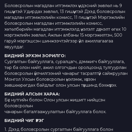
Боловсролын магадлан итгэмжлэх үндэсний зөвлөл нь 9
гишүүнтэй Удирдах зөвлөл, 13 гишүүнтэй Дээд боловсролын
магадлан итгэмжлэлийн комисс, 11 гишүүнтэй Мэргэжлийн
боловсролын магадлан итгэмжлэлийн комисс,
хөтөлбөрийн магадлан итгэмжлэлд үнэлэлт дүгнэлт өгөх 10
мэргэжлийн зөвлөл, Ажлын албаны 15 мэргэжилтэн, 500
гаруй мэргэшсэн шинжээчтэйгээр үйл ажиллагаагаа
явуулдаг.
БИДНИЙ ЭРХЭМ ЗОРИЛГО:
Сургалтын байгууллага, суралцагч, дэмжигч байгууллага,
төр ба олон нийт, ажил олгогчдын оролцоонд тулгуурлан
боловсролын үйлчилгээний чанарыг тасралтгүй сайжруулан
Монгол Улсын боловсролын үнэлэмж, хүлээн
зөвшөөрөгдөх байдлыг олон улсын түвшинд бэхжүүлэх.
БИДНИЙ АЛСЫН ХАРАА:
Бүс нутгийн болон Олон улсын жишигт нийцсэн
боловсролын
чанарын баталгаажуулалтын байгууллага болох.
БИДНИЙ ЧИГ ҮҮРЭГ
1. Дээд боловсролын сургалтын байгууллага болон