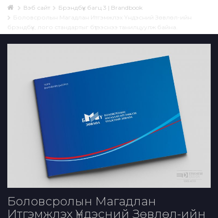
Вэб сайт
Брэндбүүк багц 3 | Brandbook
Боловсролын Магадлан Итгэмжлэх Үндэсний Зөвлөл-ийн
брэндбүүк, лого стандартыг бүтээснээ танилцуулж байна.
Боловсролын Магадлан
Итгэмжлэх Үндэсний Зөвлөл-ийн