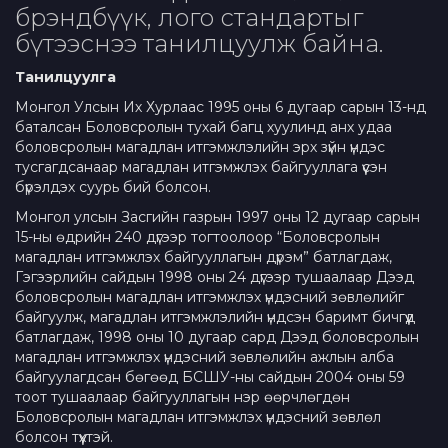
брэндбүүк, лого стандартыг
бүтээснээ танилцуулж байна.
Танилцуулга
Монгол Улсын Их Хурлаас 1995 оны 6 дугаар сарын 13-нд
баталсан Боловсролын тухай багц хуулинд анх удаа
боловсролын магадлан итгэмжлэлийн эрх зүйн үндэс
тусгагдсанаар магадлан итгэмжлэх байгууллага үүсэн
бүрэлдэх суурь бий болсон.
Монгол улсын Засгийн газрын 1997 оны 12 дугаар сарын
15-ны өдрийн 240 дүгээр тогтоолоор “Боловсролын
магадлан итгэмжлэх байгууллагын дүрэм” батлагдаж,
Гэгээрлийн сайдын 1998 оны 24 дүгээр тушаалаар Дээд
боловсролын магадлан итгэмжлэх үндэсний зөвлөлийг
байгуулж, магадлан итгэмжлэлийн үндсэн баримт бичгүүд
батлагдаж, 1998 оны 10 дугаар сард Дээд боловсролын
магадлан итгэмжлэх үндэсний зөвлөлийн ажлын алба
байгуулагдсан бөгөөд БСШУ-ны сайдын 2004 оны 59
тоот тушаалаар байгууллагын нэр өөрчлөгдөн
Боловсролын магадлан итгэмжлэх үндэсний зөвлөл
болсон түүхтэй.