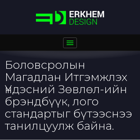
Toggle
navigation
Боловсролын
Магадлан Итгэмжлэх
Үндэсний Зөвлөл-ийн
брэндбүүк, лого
стандартыг бүтээснээ
танилцуулж байна.