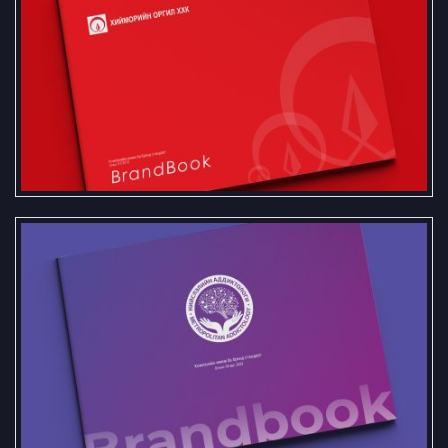
“Хийморийн Оргил” ХХК-ийн
брэндбүүк
Нийслэлийн аддиктологи зан үйл,
сэтгэл заслын төвийн брэндбүүк