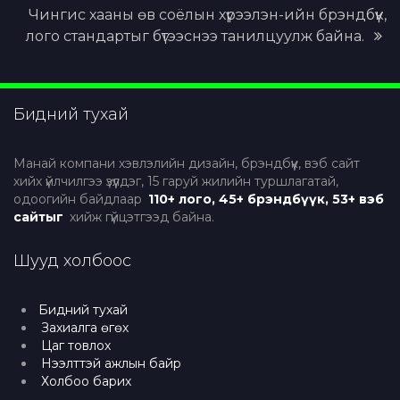
Чингис хааны өв соёлын хүрээлэн-ийн брэндбүүк,
лого стандартыг бүтээснээ танилцуулж байна.
Бидний тухай
Манай компани хэвлэлийн дизайн, брэндбүүк, вэб сайт
хийх үйлчилгээ үзүүлдэг, 15 гаруй жилийн туршлагатай,
одоогийн байдлаар
110+ лого, 45+ брэндбүүк, 53+ вэб
сайтыг
хийж гүйцэтгээд байна.
Шууд холбоос
Бидний тухай
Захиалга өгөх
Цаг товлох
Нээлттэй ажлын байр
Холбоо барих