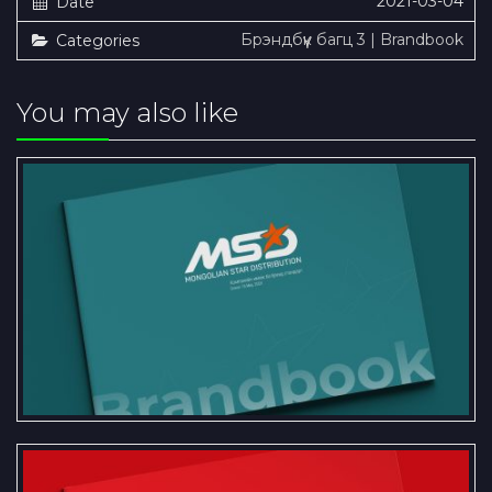
2021-03-04
Date
Брэндбүүк багц 3 | Brandbook
Categories
You may also like
“Монголиан Стар Дистрибюшин”
ХХК-ийн брэндбүүк