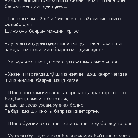
– Жилд ганцхан тохиох шинэ жилийн vдэш. Шинэ оны
баярын мэндийг дэвшүүлье. …
– Ганцхан чамтай л би бүжиглэмээр гайхамшигт шинэ
жилийн үдэш.
Шинэ оны баярын мэндийг хүргэе
– Зулзган гацуурын үнэр шиг анхилуун цасан охин шиг
чамдаа шинэ жилийн баярын мэндийг хүргэе.
– Халуун үнсэлт мэт дарсаа тулгаж шинэ оноо угтая
– Хэзээ ч мартагдашгүй шинэ жилийн үдэш хайрт чамдаа
шинэ жилийн баярын мэнд хүргэе
– Шинэ оны хамгийн анхны нарнаас цацрах гэрэл гэгээ
бид бүхэнд амжилт бататгаж,
алдаагаа засах ухаан, хүч өгөх болно.
Та бүхэндээ шинэ оны баяр мэндийг хүргэе.
– Шинэ бухний эхлэл шинэ жилээ шинэ хүн болж угтаарай
– Уулзсан бүхэндээ инээд бэлэглэж ирж буй шинэ жилээ