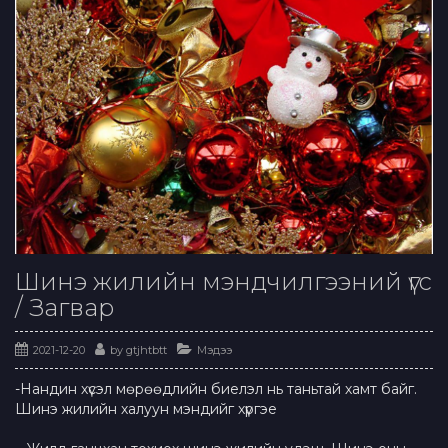
Шинэ жилийн мэндчилгээний үгс
/ Загвар
2021-12-20
by
gtjhtbtt
Мэдээ
-Нандин хүсэл мөрөөдлийн биелэл нь таньтай хамт байг.
Шинэ жилийн халуун мэндийг хүргэе