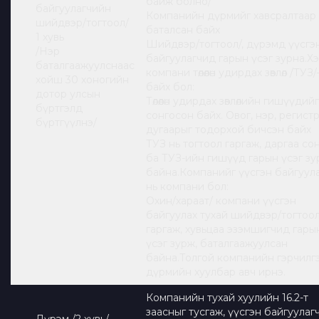
байж болно/
байгуулагчийн
Компанийн дүрмийг хавсралтаар
шийдвэр/тогтоол/
баталсан байх
1 хувь
Шийдвэр/тогтоол/, дүрэмд үүсгэ
/Нэр
байгуулагчид гарын үсэг зурна.Х
баталгаажуулснаас
компани төлөөлөн удирдах зөвлөл /ТУЗ/
хойш 30 хоногийн
байх бол:
дотор улсын
Төлөөлөн удирдах зөвлөлийн гишүүдийг
бүртгэлд
сонгосон байх. Овог, нэр, регист
бүртгүүлнэ/
дугаарыг тодорхой бичсэн байх
ТУЗ нь тогтоол гаргаж, даргаа со
ба ТУЗ-ийн гишүүд гарын үсэг зу
байна.Компанийг үүсгэн байгуул
нь компани бол:
Охин/хараат/ компани үүсгэн
байгуулах тухай шийдвэр/тогтоол
гаргаж, хувьцаа эзэмшигчид гары
үсэг зурж, баталгаажуулсан
байна.Толгой компанийн гэрчилгэ
дүрмийн хуулбар авч ирнэ.
Компанийн тухай хуулийн 16.2-т
заасныг тусгаж, үүсгэн байгуулаг