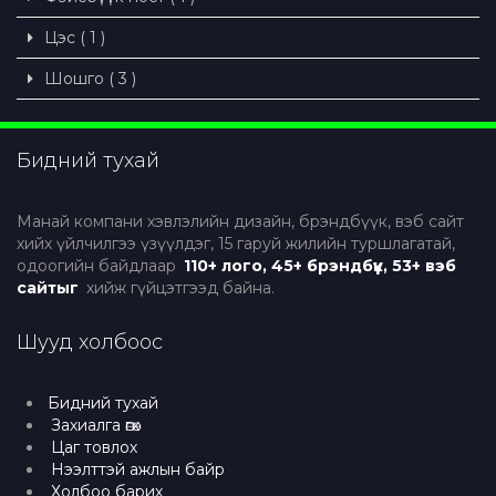
Цэс ( 1 )
Шошго ( 3 )
Бидний тухай
Манай компани хэвлэлийн дизайн, брэндбүүк, вэб сайт
хийх үйлчилгээ үзүүлдэг, 15 гаруй жилийн туршлагатай,
одоогийн байдлаар
110+ лого, 45+ брэндбүүк, 53+ вэб
сайтыг
хийж гүйцэтгээд байна.
Шууд холбоос
Бидний тухай
Захиалга өгөх
Цаг товлох
Нээлттэй ажлын байр
Холбоо барих