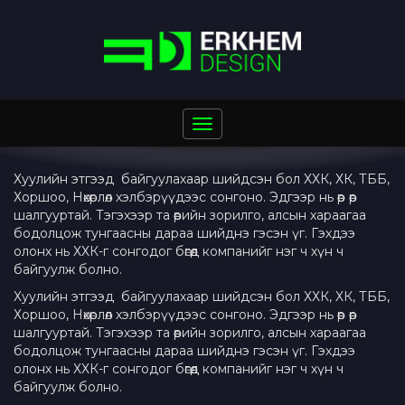
Toggle
navigation
Хуулийн этгээд байгуулахаар шийдсэн бол ХХК, ХК, ТББ,
Хоршоо, Нөхөрлөл хэлбэрүүдээс сонгоно. Эдгээр нь өөр өөр
шалгууртай. Тэгэхээр та өөрийн зорилго, алсын хараагаа
бодолцож тунгаасны дараа шийднэ гэсэн үг. Гэхдээ
олонх нь ХХК-г сонгодог бөгөөд компанийг нэг ч хүн ч
байгуулж болно.
Хуулийн этгээд байгуулахаар шийдсэн бол ХХК, ХК, ТББ,
Хоршоо, Нөхөрлөл хэлбэрүүдээс сонгоно. Эдгээр нь өөр өөр
шалгууртай. Тэгэхээр та өөрийн зорилго, алсын хараагаа
бодолцож тунгаасны дараа шийднэ гэсэн үг. Гэхдээ
олонх нь ХХК-г сонгодог бөгөөд компанийг нэг ч хүн ч
байгуулж болно.