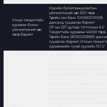
Нэрийн баталгаажуулалтын
үйлчилгээний хөлс 500 төгрөг
Төрийн сан банк 100060012008
Улсын тэмдэгтийн
дансанд тушаасан баримт
хураамж болон
/ЗГ-ын 237 дугаар тогтоолын 6.1/
үйлчилгээний хөлс
Тэмдэгтийн хураамж 44000 төгрөг.
төлсөн баримт
Төрийн банк 281500328850 данса
тушаасан баримт /Улсын тэмдэгт
хураамжийн тухай хуулийн 15.1.1/
Үүсгэн байгуулагчийн шийдвэр/
тогтоол/-т:
Компани үүсгэн байгуулах тухай
Хаяг, утас, эрхлэх үйл ажиллагаа, /
тусгай зөвшөөрөл авдаггүй үйл ажилл
бичих/
Хувь нийлүүлсэн хөрөнгийн хэмжээ,
хувьцааны нэрлэсэн үнэ, тоо ширх
Гүйцэтгэх захирлыг сонгон, овог, 
регистрийн дугаар, /үүсгэн
байгуулагч нь өөрөө гүйцэтгэх захира
Үүсгэн