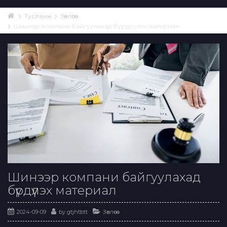
Тусламж
Зөвлөгөө
Шинээр компани байгуулахад бүрдүүлэх материал
Шинээр компани байгуулахад
бүрдүүлэх материал
2024-09-09
by
gtjhtbtt
Зөвлөгөө