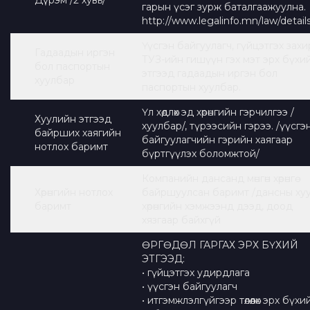
Дүрэм /2 хувь/
гарын үсэг зурж баталгаажуулна.
http://www.legalinfo.mn/law/detail
Үүсгэн байгуулагч, гүйцэтгэх захи
Гадаадын иргэн
ТУЗ-ийн гишүүн гэх мэт эрх бүхи
бол паспортын
этгээд гадаадын иргэн бол
хуулбар
паспортын хуулбар.
Үл хөдлөх эд хөрөнгийн гэрчилгээ /
Хуулийн этгээд
хуулбар/, түрээсийн гэрээ. /үүсгэ
байрших хаягийн
байгуулагчийн гэрийн хаягаар
нотлох баримт
бүртгүүлэх боломжтой/
Компанийн дансанд мөнгөн хөрөнгө
Хөрөнгийн нотлох
байршуулсан баримт /дансны хуу
баримт
хөрөнгийн хэмжээнд дээд, доод
хязгаар байхгүй
ӨРГӨДӨЛ ГАРГАХ ЭРХ БҮХИЙ
ЭТГЭЭД:
• гүйцэтгэх удирдлага
• үүсгэн байгуулагч
• итгэмжлэлгүйгээр төлөөлөх эрх бүхи