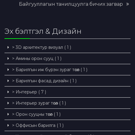
Байгууллагын танилцуулга бичих загвар
Эх бэлтгэл & Дизайн
> 3D архитектур визуал ( 1 )
> Амины орон сууц ( 1 )
> Барилгын иж бүрэн зураг төсөл ( 1 )
> Барилгын фасад дизайн ( 1 )
> Интерьер ( 7 )
> Интерьер зураг төсөл ( 1 )
> Орон сууцны төсөл ( 1 )
> Оффисын барилга ( 1 )