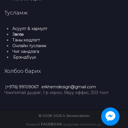
Тусламж
Асуулт & хариулт
Зөвлөгөө
Таны мэдлэгт
Онлайн тусламж
Чиг хандлага
Брэндбүүк
Холбоо барих
(+976) 99109067
erkhemdesign@gmail.com
Чингэлтэй дүүрэг, 1-р хороо, Явуу оффис, 303 тоот
© 2008-2025 А.Эрхэмсайхан
Бидний
FACEBOOK
хуудсаар зочилно уу.