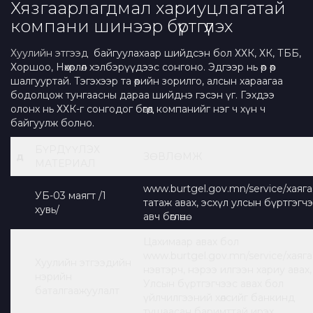
Хязгаарлагдмал хариуцлагатай
компани шинээр бүртгүүлэх
Хуулийн этгээд
байгуулахаар шийдсэн бол ХХК, ХК, ТББ,
Хоршоо, Нөхөрлөл хэлбэрүүдээс сонгоно. Эдгээр нь өөр өөр
шалгууртай. Тэгэхээр та өөрийн зорилго, алсын хараагаа
бодолцож тунгаасны дараа шийднэ гэсэн үг. Гэхдээ
олонх нь ХХК-г сонгодог бөгөөд компанийг нэг ч хүн ч
байгуулж болно.
БҮРДҮҮЛЭХ
д
ЗӨВЛӨМЖ
МАТЕРИАЛ
www.burtgel.gov.mn/service/хаяга
УБ-03 маягт /1
татаж авах, эсхүл улсын бүртгэгч
хувь/
авч бөглөнө.
Цахимаар авах бол
www.burtgel.gov.mn/service/хаяг
Хуулийн этгээдийн
нэвтэрч, нэрээ илгээн хариу авах,
нэрийн
Улсын бүртгэгчээс авах бол
баталгаажуулалт
үйлчилгээний хөлсийг банкинд
тушаасан баримттай ирэх