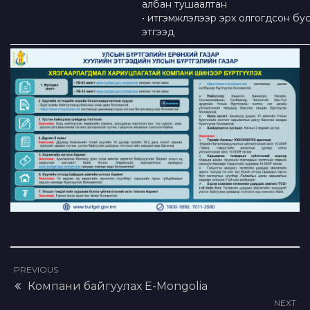
албан тушаалтан
• итгэмжлэлээр эрх олгогдсон бу
этгээд
PREVIOUS
Компани байгуулах E-Mongolia
NEXT