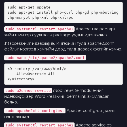
sudo apt-get update
sudo apt-get install php-curl php-gd php-mbstring 
php-mcrypt php-xml php-xmlrpc
Apache-гаа рестарт
sudo systemctl restart apache2
хийн шинээр суулгасан package-уудыг идэвхжүүлнэ.
.htaccess-ийг идэвхжүүлнэ. Ингэхийн тулд apache2.conf
файлыг нээгээд хамгийн доод талд дараах хэсгийг нэмнэ.
sudo nano /etc/apache2/apache2.conf
<Directory /var/www/html/>
    AllowOverride All
</Directory>
mod_rewrite
module-ийг
sudo a2enmod rewrite
идэвхжүүлснээр WordPress-ийн permalink ажилладаг
болно.
Apache config-оо дахин
sudo apache2ctl configtest
нэг шалгаад
Apache service-ээ
sudo systemctl restart apache2