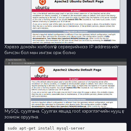
Хэрвээ домэйн холболгүй серверийнхээ IP address-ийг
бичсэн бол мөн ингэж орж болно
MySQL суулгана. Суулгах явцад root хэрэглэгчийн нууц үг
зохиож оруулна.
sudo apt-get install mysql-server