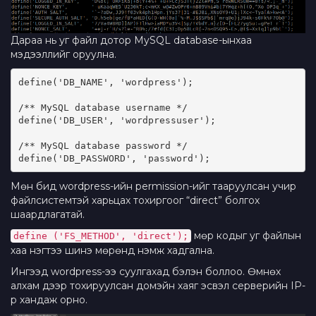
Дараа нь уг файл дотор MySQL database-ынхаа
мэдээллийг оруулна.
define('DB_NAME', 'wordpress');
/** MySQL database username */
define('DB_USER', 'wordpressuser');
/** MySQL database password */
define('DB_PASSWORD', 'password');
Мөн бид wordpress-ийн permission-ийг тааруулсан учир
файлсистемтэй харьцах тохиргоог “direct” болгох
шаардлагатай.
мөр кодыг уг файлын
define ('FS_METHOD', 'direct');
хаа нэгтээ шинэ мөрөнд нэмж хадгална.
Ингээд wordpress-ээ суулгахад бэлэн боллоо. Өмнөх
алхам дээр тохируулсан домэйн хаяг эсвэл серверийн IP-
р хандаж орно.