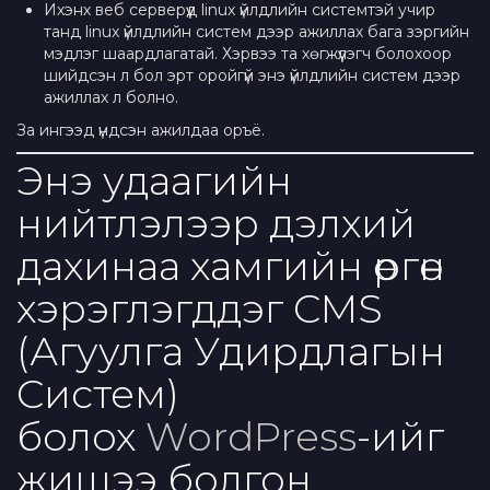
Ихэнх веб серверүүд linux үйлдлийн системтэй учир
танд linux үйлдлийн систем дээр ажиллах бага зэргийн
мэдлэг шаардлагатай. Хэрвээ та хөгжүүлэгч болохоор
шийдсэн л бол эрт оройгүй энэ үйлдлийн систем дээр
ажиллах л болно.
За ингээд үндсэн ажилдаа оръё.
Энэ удаагийн
нийтлэлээр дэлхий
дахинаа хамгийн өргөн
хэрэглэгддэг CMS
(Агуулга Удирдлагын
Систем)
болох
WordPress
-ийг
жишээ болгон