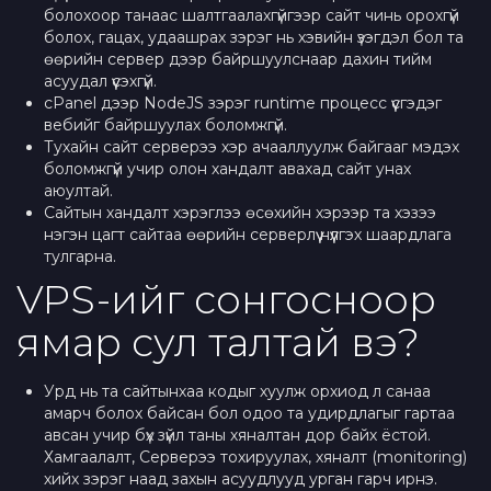
болохоор танаас шалтгаалахгүйгээр сайт чинь орохгүй
болох, гацах, удаашрах зэрэг нь хэвийн үзэгдэл бол та
өөрийн сервер дээр байршуулснаар дахин тийм
асуудал үүсэхгүй.
cPanel дээр NodeJS зэрэг runtime процесс үүсгэдэг
вебийг байршуулах боломжгүй.
Тухайн сайт серверээ хэр ачааллуулж байгааг мэдэх
боломжгүй учир олон хандалт авахад сайт унах
аюултай.
Сайтын хандалт хэрэглээ өсөхийн хэрээр та хэзээ
нэгэн цагт сайтаа өөрийн серверлүү нүүлгэх шаардлага
тулгарна.
VPS-ийг сонгосноор
ямар сул талтай вэ?
Урд нь та сайтынхаа кодыг хуулж орхиод л санаа
амарч болох байсан бол одоо та удирдлагыг гартаа
авсан учир бүх зүйл таны хяналтан дор байх ёстой.
Хамгаалалт, Серверээ тохируулах, хяналт (monitoring)
хийх зэрэг наад захын асуудлууд урган гарч ирнэ.