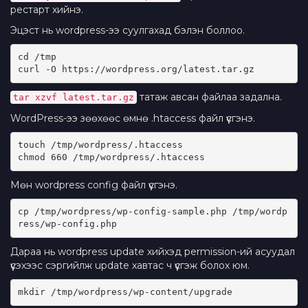
рестарт хийнэ.
Эцэст нь wordpress-ээ суулгахад бэлэн боллоо.
cd /tmp
curl -O https://wordpress.org/latest.tar.gz
татаж авсан файлаа задална.
tar xzvf latest.tar.gz
WordPress-ээ зөөхөөс өмнө .htaccess файл үүсгэнэ.
touch /tmp/wordpress/.htaccess
chmod 660 /tmp/wordpress/.htaccess
Мөн wordpress config файл үүсгэнэ.
cp /tmp/wordpress/wp-config-sample.php /tmp/wordp
ress/wp-config.php
Дараа нь wordpress update хийхэд permission-ий асуудал
үүсэхээс сэргийлж update хавтас ч үүсгэж болох юм.
mkdir /tmp/wordpress/wp-content/upgrade