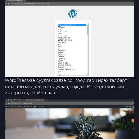
WordPress-ээ суулгах хэлээ сонгоод гарч ирэх талбарт
хэрэгтэй мэдээллээ оруулаад гүйцээ! Ингээд таны сайт
интернэтэд байршлаа.