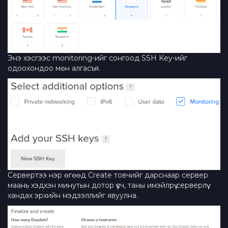
Энэ хэсгээс monitoring-ийг сонгоод SSH Key-ийг
одоохондоо мөн алгасъя.
Сервертээ нэр өгөөд Create товчийг дарснаар сервер
маань хэдхэн минутын дотор үүсч, таны имэйлрүү серверлүү
хандах эрхийн мэдээллийг явуулна.