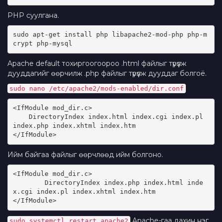
PHP суулгана.
sudo apt-get install php libapache2-mod-php php-m
crypt php-mysql
Apache default тохиргоогоороо .html файлыг түрүүлж
дууддагийг өөрчилж .php файлыг түрүүлж дууддаг болгоё.
sudo nano /etc/apache2/mods-enabled/dir.conf
<IfModule mod_dir.c>
    DirectoryIndex index.html index.cgi index.pl 
index.php index.xhtml index.htm
</IfModule>
Ийм байгаа файлыг өөрчлөөд ийм болгоно.
<IfModule mod_dir.c>
        DirectoryIndex index.php index.html inde
x.cgi index.pl index.xhtml index.htm
</IfModule>
Apache-гаа дахин нэг
sudo systemctl restart apache2