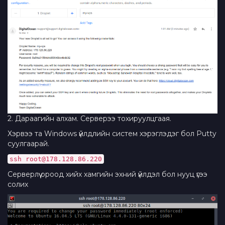
2. Дараагийн алхам. Серверээ тохируулцгаая.
Хэрвээ та Windows үйлдлийн систем хэрэглэдэг бол Putty
суулгаарай.
ssh root@178.128.86.220
Серверлүү ороод хийх хамгийн эхний үйлдэл бол нууц үгээ
солих