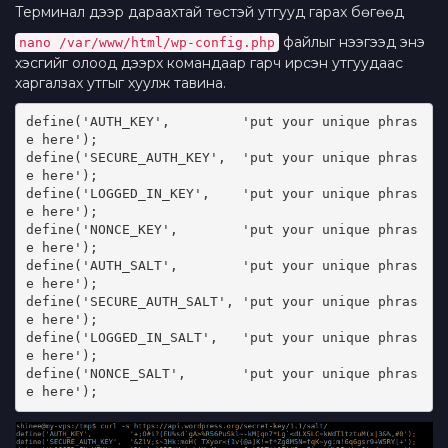
Терминал дээр дараахтай төстэй утгууд гарах бөгөөд
файлыг нээгээд энэ
nano /var/www/html/wp-config.php
хэсгийг олоод дээрх командаар гарч ирсэн утгуудаас
харгалзах утгыг хуулж тавина.
define('AUTH_KEY',         'put your unique phras
e here');
define('SECURE_AUTH_KEY',  'put your unique phras
e here');
define('LOGGED_IN_KEY',    'put your unique phras
e here');
define('NONCE_KEY',        'put your unique phras
e here');
define('AUTH_SALT',        'put your unique phras
e here');
define('SECURE_AUTH_SALT', 'put your unique phras
e here');
define('LOGGED_IN_SALT',   'put your unique phras
e here');
define('NONCE_SALT',       'put your unique phras
e here');