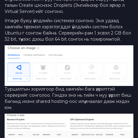
талын Create цэснээс Droplets (Энгийнээр бол зүгээр л
Virtual Server)-ийг сонгоно.
Image буюу үйлдлийн системээ сонгоно. Энэ удаад
хамгийн түгээмэл хэрэглэгддэг үйлдлийн систем болох
Ubuntu-г сонгож байна. Серверийн рам 1 эсвэл 2 GB бол
32 bit, түүнээс дээш бол 64 bit сонгох нь тохиромжтой.
Туршилтын зорилгоор бид хамгийн бага үзүүлэлттэй
серверийг сонголоо. Гэхдээ энэ нь тийм ч муу үзүүлэлт биш
бөгөөд ихэнх shared hosting-оос илүү ачаалал дааж мэдэх
юм.