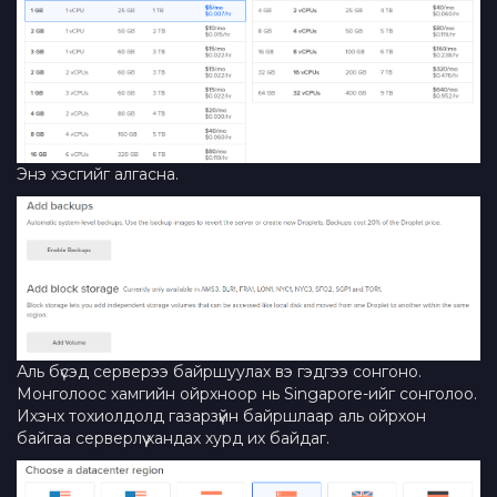
Энэ хэсгийг алгасна.
Аль бүсэд серверээ байршуулах вэ гэдгээ сонгоно.
Монголоос хамгийн ойрхноор нь Singapore-ийг сонголоо.
Ихэнх тохиолдолд газарзүйн байршлаар аль ойрхон
байгаа серверлүү хандах хурд их байдаг.