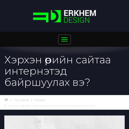
Toggle
navigation
Хэрхэн өөрийн сайтаа
интернэтэд
байршуулах вэ?
Тусламж
Мэдээ
Хэрхэн өөрийн сайтаа интернэтэд байршуулах вэ?