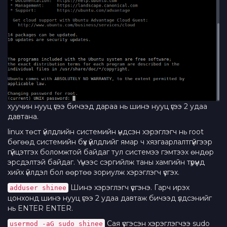
хуучин нууц үгээ бичээд дараа нь шинэ нууц үгээ 2 удаа
давтана.
linux төст үйлдлийн системийн үндсэн хэрэглэгч нь root
бөгөөд системийн бүх үйлдлийг ямар ч хязгаарлалтгүйгээр
гүйцэтгэх боломжтой байдаг тул системээ гэмтээх өндөр
эрсдэлтэй байдаг. Үүнээс сэргийлж таны хамгийн түрүүнд
хийх үйлдэл бол өөртөө зориулж хэрэглэгч үүсгэх.
Шинэ хэрэглэгч үүсгэнэ. Гарч ирэх
adduser shinee
цонхонд шинэ нууц үгээ 2 удаа давтаж бичээд үлдсэнийг
нь ENTER ENTER.
Сая үүсгэсэн хэрэглэгчээ sudo
usermod -aG sudo shinee