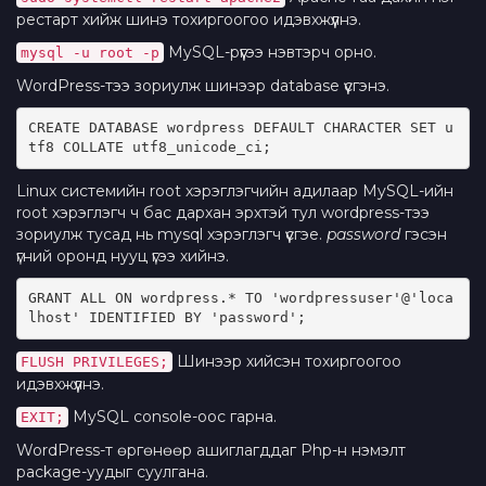
рестарт хийж шинэ тохиргоогоо идэвхжүүлнэ.
MySQL-рүүгээ нэвтэрч орно.
mysql -u root -p
WordPress-тээ зориулж шинээр database үүсгэнэ.
CREATE DATABASE wordpress DEFAULT CHARACTER SET u
tf8 COLLATE utf8_unicode_ci;
Linux системийн root хэрэглэгчийн адилаар MySQL-ийн
root хэрэглэгч ч бас дархан эрхтэй тул wordpress-тээ
зориулж тусад нь mysql хэрэглэгч үүсгэе.
password
гэсэн
үгний оронд нууц үгээ хийнэ.
GRANT ALL ON wordpress.* TO 'wordpressuser'@'loca
lhost' IDENTIFIED BY 'password';
Шинээр хийсэн тохиргоогоо
FLUSH PRIVILEGES;
идэвхжүүлнэ.
MySQL console-оос гарна.
EXIT;
WordPress-т өргөнөөр ашиглагддаг Php-н нэмэлт
package-уудыг суулгана.