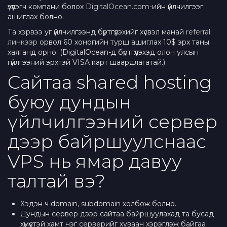
үзүүлэгч компани болох
DigitalOcean.com
-ийн үйлчилгээг
ашиглах болно.
Та хэрвээ уг үйлчилгээнд бүртгүүлэхийг хүсвэл манай
referral
линкээр
орвол 60 хоногийн турш ашиглах 10$ эрх таны
хаяганд орно. (DigitalOcean-д бүртгүүлэхэд олон улсын
гүйлгээний эрхтэй VISA карт шаардлагатай.)
Сайтаа shared hosting
буюу дундын
үйлчилгээний сервер
дээр байршуулснаас
VPS нь ямар давуу
талтай вэ?
Хэдэн ч domain, subdomain холбож болно.
Дундын сервер дээр сайтаа байршуулахад та бусад
хүмүүстэй хамт нэг серверийг хуваан хэрэглэж байгаа