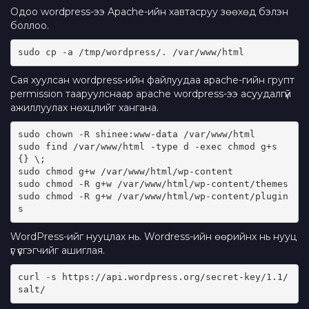
Одоо wordpress-ээ Apache-ийн хавтасруу зөөхөд бэлэн
боллоо.
sudo cp -a /tmp/wordpress/. /var/www/html
Сая хуулсан wordpress-ийн файлуудаа apache-гийн групт
permission тааруулснаар apache wordpress-ээ асуудалгүй
ажиллуулах нөхцлийг хангана.
sudo chown -R shinee:www-data /var/www/html
sudo find /var/www/html -type d -exec chmod g+s 
{} \;
sudo chmod g+w /var/www/html/wp-content
sudo chmod -R g+w /var/www/html/wp-content/themes
sudo chmod -R g+w /var/www/html/wp-content/plugin
s
WordPress-ийг нууцлах нь. Wordress-ийн өөрийнх нь нууц
үг үүсгэгчийг ашиглая.
curl -s https://api.wordpress.org/secret-key/1.1/
salt/