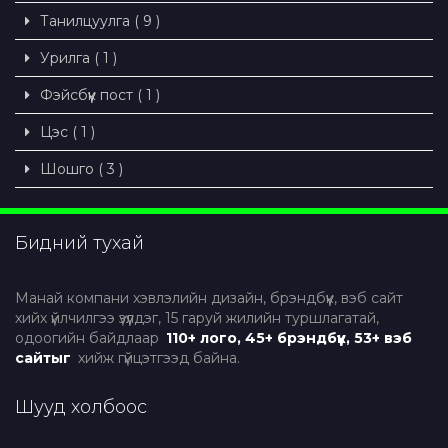
Танилцуулга ( 9 )
Урилга ( 1 )
Фэйсбүүк пост ( 1 )
Цэс ( 1 )
Шошго ( 3 )
Бидний тухай
Манай компани хэвлэлийн дизайн, брэндбүүк, вэб сайт
хийх үйлчилгээ үзүүлдэг, 15 гаруй жилийн туршлагатай,
одоогийн байдлаар
110+ лого, 45+ брэндбүүк, 53+ вэб
сайтыг
хийж гүйцэтгээд байна.
Шууд холбоос