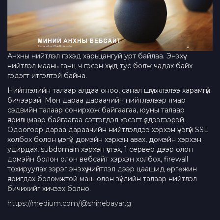
Анхны нийтлэл гэхэд харьцангуй урт байлаа. Энэхүү
нийтлэл маань ганц ч гэсэн хүнд тус болж чадах байх
гэдэгт итгэлтэй байна.
Нийтлэлийн талаар алдаа оноо, санал шүүмжлэлээ харамгүй
бичээрэй. Мөн дараа дараачийн нийтлэлээр ямар
сэдвийн талаар сонирхож байгаагаа, юуны талаар
ярилцмаар байгаагаа сэтгэгдэл хэсэгт үлдээгээрэй.
Одоогоор дараа дараачийн нийтлэлдээ хэрхэн үнэгүй SSL
холбох болон үнэгүй домэйн хэрхэн авах, домэйн хэрхэн
удирдах, subdomain хэрхэн үүсгэх, 1 сервер дээр олон
домэйн болон олон вебсайт хэрхэн холбох, firewall
тохируулах зэрэг энэхүү нийтлэл дээр цаашид өргөжин
яригдах боломжтой маш олон зүйлийн талаар нийтлэл
бичихийг хичээх болно.
https://medium.com/@shinebayar.g