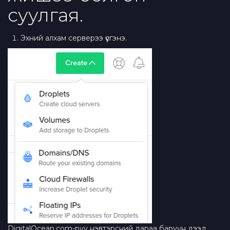
суулгая.
Эхний алхам серверээ үүсгэнэ.
DigitalOcean.com-руу нэвтэрсний дараа баруун дээд