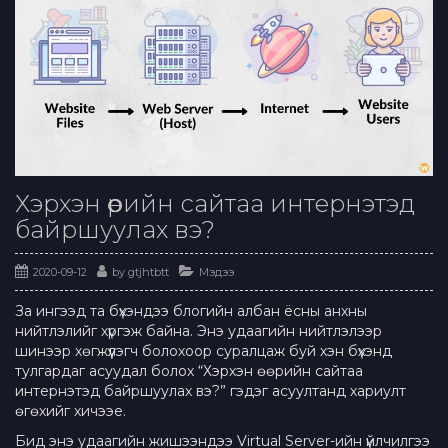
Хэрхэн өөрийн сайтаа интернэтэд
байршуулах вэ?
2020-09-12
by
gtjhtbtt
Мэдээ
За ингээд та бүхэндээ блогийн албан ёсны анхны
нийтлэлийг хүргэж байна. Энэ удаагийн нийтлэлээр
шинээр хөгжүүлэгч болохоор суралцаж буй хэн бүхэнд
тулгардаг асуудал болох “Хэрхэн өөрийн сайтаа
интернэтэд байршуулах вэ?” гэдэг асуултанд хариулт
өгөхийг хичээе.
Бид энэ удаагийн жишээндээ Virtual Server-ийн үйлчилгээ