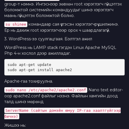
group-т нэмнэ. Ингэснээр зөвхөн root хэрэглэгч гүйцэтгэх
боломжтой системийн командуудыг шинэ хэрэглэгч
маань гүйцэтгэх боломжтой болно.
командаар сая үүсгэсэн хэрэглэгчрүү шилжинэ.
su shinee
Ер нь дахиж root хэрэглэгчээр орох ч шаардлагагүй.
3. WordPress-ээ суулгацгаая. Бэлтгэл ажил
WordPress нь LAMP stack гэгдэх Linux Apache MySQL
Php 4-н хослол дээр ажилладаг.
sudo apt-get update
sudo apt-get install apache2
Apache-гаа тохируулна.
Nano text editor-
sudo nano /etc/apache2/apache2.conf
оор apache2.conf файлыг нээнэ. Файлын хамгийн доод
талд шинэ мөрөнд
ServerName (сайтын домэйн юмуу IP-гаа хаалтгүйгээр
бичнэ)
Жишээ нь: