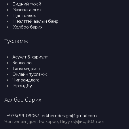
Бидний тухай
Захиалга өгөх
Цаг товлох
Нээлттэй ажлын байр
Холбоо барих
Тусламж
Асуулт & хариулт
Зөвлөгөө
Таны мэдлэгт
Онлайн тусламж
Чиг хандлага
Брэндбүүк
Холбоо барих
(+976) 99109067
erkhemdesign@gmail.com
Чингэлтэй дүүрэг, 1-р хороо, Явуу оффис, 303 тоот