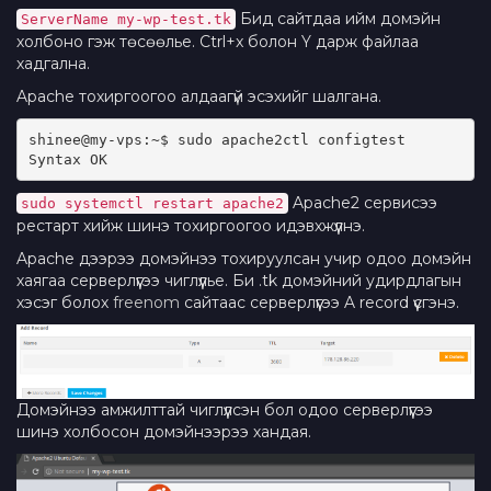
Бид сайтдаа ийм домэйн
ServerName my-wp-test.tk
холбоно гэж төсөөлье. Ctrl+x болон Y дарж файлаа
хадгална.
Apache тохиргоогоо алдаагүй эсэхийг шалгана.
shinee@my-vps:~$ sudo apache2ctl configtest
Syntax OK
Apache2 сервисээ
sudo systemctl restart apache2
рестарт хийж шинэ тохиргоогоо идэвхжүүлнэ.
Apache дээрээ домэйнээ тохируулсан учир одоо домэйн
хаягаа серверлүүгээ чиглүүлье. Би .tk домэйний удирдлагын
хэсэг болох
freenom
сайтаас серверлүүгээ A record үүсгэнэ.
Домэйнээ амжилттай чиглүүлсэн бол одоо серверлүүгээ
шинэ холбосон домэйнээрээ хандая.