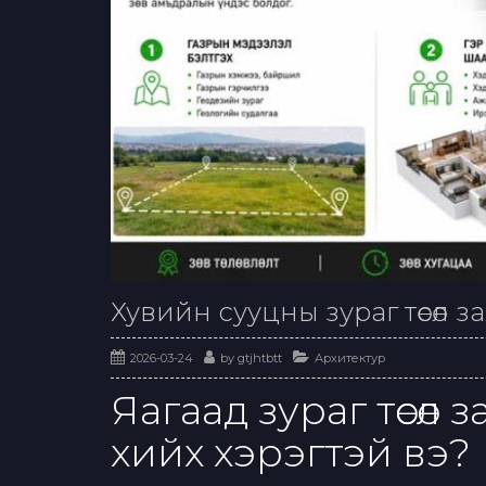
Хувийн сууцны зураг төсөл за
2026-03-24
by
gtjhtbtt
Архитектур
Яагаад зураг төсөл 
хийх хэрэгтэй вэ?