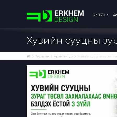
ЭХЛЭЛ
Х
Хувийн сууцны зураг
Тусламж
Архитектур
Хувийн сууцны зураг төсө