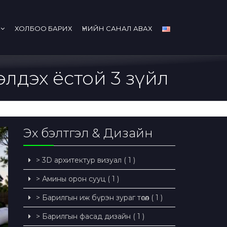
ХОЛБОО БАРИХ
ҮНИЙН САНАЛ АВАХ
бэлдэх ёстой 3 зүйл
Эх бэлтгэл & Дизайн
> 3D архитектур визуал ( 1 )
> Амины орон сууц ( 1 )
> Барилгын иж бүрэн зураг төсөл ( 1 )
> Барилгын фасад дизайн ( 1 )