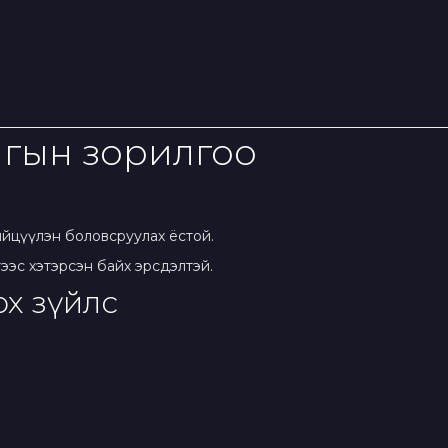
илгын зорилгоо
нийцүүлэн боловсруулах ёстой.
лтээс хэтэрсэн байх эрсдэлтэй.
х зүйлс