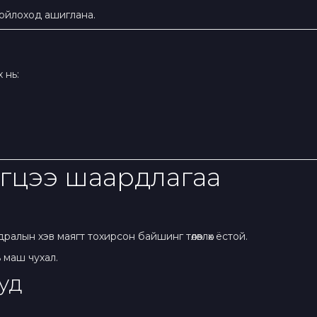
ойлоход ашиглана.
 нь:
эгцээ шаардлагаа
алын хэв маягт тохирсон байшинг төлөвлөх ёстой.
 маш чухал.
ууд