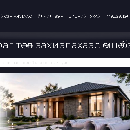
ИЙСЭН АЖЛААС
ҮЙЛЧИЛГЭЭ
БИДНИЙ ТУХАЙ
МЭДЭЭЛЭЛ
 төсөл захиалахаас өмнө 
л захиалахаас өмнө бэлдэх ёстой 3 зүйл