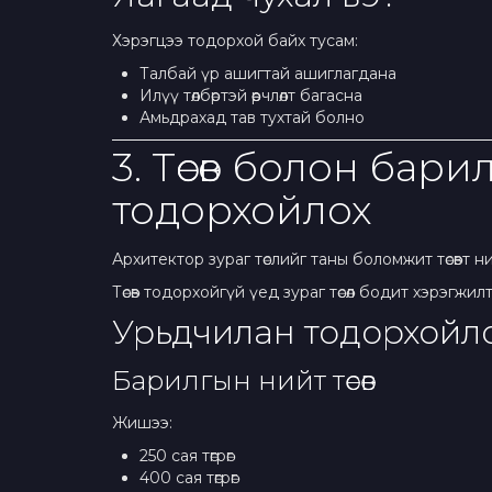
Хэрэгцээ тодорхой байх тусам:
Талбай үр ашигтай ашиглагдана
Илүү төлбөртэй өөрчлөлт багасна
Амьдрахад тав тухтай болно
3. Төсөв болон бар
тодорхойлох
Архитектор зураг төслийг таны боломжит төсөвт 
Төсөв тодорхойгүй үед зураг төсөл бодит хэрэгжи
Урьдчилан тодорхойло
Барилгын нийт төсөв
Жишээ:
250 сая төгрөг
400 сая төгрөг