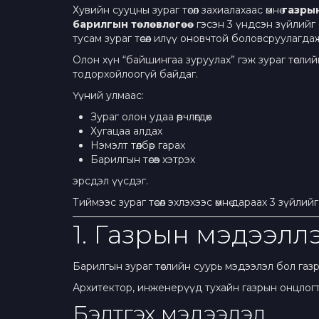
Хувийн сууцны зураг төсөл захиалахаас өмнө
газры
барилгын төлөвлөгөө
гэсэн 3 үндсэн зүйлийг
тусам зураг төсөл илүү оновчтой боловсруулагд
Олон хүн “байшингаа зуруулах” гэж зураг төсли
тодорхойлоогүй байдаг.
Үүний улмаас:
Зураг олон удаа өөрчлөгдөх
Хугацаа алдах
Нэмэлт төлбөр гарах
Барилгын төсөв хэтрэх
эрсдэл үүсдэг.
Тиймээс зураг төсөл эхлэхээс өмнө дараах 3 зүйли
1. Газрын мэдээлл
Барилгын зураг төслийн суурь мэдээлэл бол газры
Архитектор, инженерүүд тухайн газрын онцлогт 
Бэлтгэх мэдээлэл