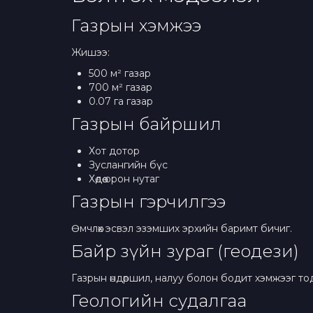
Газрын хэмжээ
Жишээ:
500 м² газар
700 м² газар
0.07 га газар
Газрын байршил
Хот дотор
Зуслангийн бүс
Хөдөө орон нутаг
Газрын гэрчилгээ
Өмчлөх эсвэл эзэмших эрхийн баримт бичиг.
Байр зүйн зураг (геодези)
Газрын өндөршил, налуу болон бодит хэмжээг то
Геологийн судалгаа