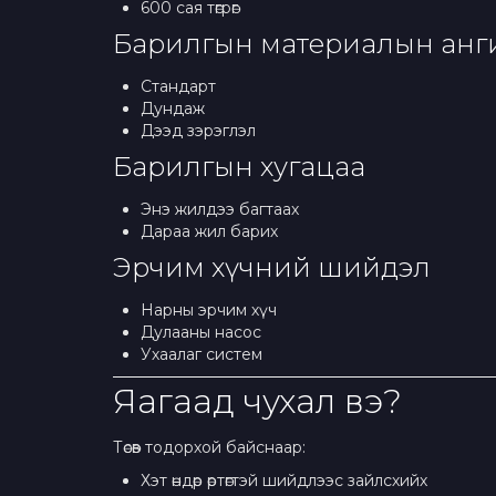
600 сая төгрөг
Барилгын материалын анг
Стандарт
Дундаж
Дээд зэрэглэл
Барилгын хугацаа
Энэ жилдээ багтаах
Дараа жил барих
Эрчим хүчний шийдэл
Нарны эрчим хүч
Дулааны насос
Ухаалаг систем
Яагаад чухал вэ?
Төсөв тодорхой байснаар:
Хэт өндөр өртөгтэй шийдлээс зайлсхийх