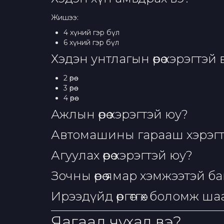
Жишээ:
4 хүний гэр бүл
6 хүний гэр бүл
Хэдэн унтлагын өрөө хэрэгтэй 
2 өрөө
3 өрөө
4 өрөө
Ажлын өрөө хэрэгтэй юу?
Автомашины гарааш хэрэгт
Агуулах өрөө хэрэгтэй юу?
Зочны өрөө ямар хэмжээтэй ба
Ирээдүйд өргөтгөх боломж ш
Яагаад чухал вэ?