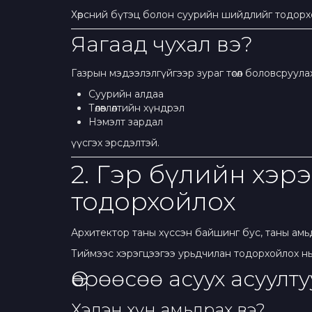
Хөрсний бүтэц болон суурийн шийдлийг тодорх
Яагаад чухал вэ?
Газрын мэдээлэлгүйгээр зураг төсөл боловсруулах
Суурийн алдаа
Төлөвлөлтийн хүндрэл
Нэмэлт зардал
үүсгэх эрсдэлтэй.
2. Гэр бүлийн хэр
тодорхойлох
Архитектор таны хүссэн байшинг бус, таны амьдр
Тиймээс хэрэгцээгээ урьдчилан тодорхойлох нь
Өөрөөсөө асуух асуулт
Хэдэн хүн амьдрах вэ?