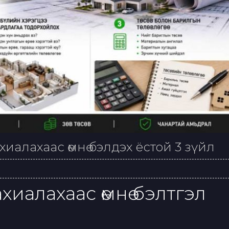
хиалахаас өмнө бэлдэх ёстой 3 зүйл
захиалахаас өмнө бэлтгэл