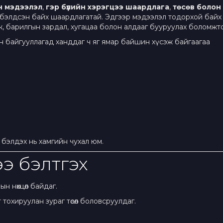
н мэдээлэл
,
гэр бүлийн хэрэгцээ шаардлага
,
төсөв болон
 бэлдсэн байх шаардлагатай. Эдгээр мэдээлэл тодорхой байх
аж, барилгын зардал, хугацаа болон алдааг бууруулах боломжт
йн байгууллагад ханддаг ч яг ямар байшин хүсэж байгаагаа
йг бэлдэх нь хамгийн чухал юм.
ээ бэлтгэх
н нөхцөл байдаг.
тохируулан зураг төсөл боловсруулдаг.