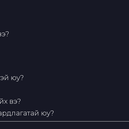
вэ?
эй юу?
йх вэ?
аардлагатай юу?