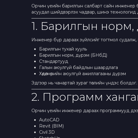
Орчин үеийн барилгын салбарт сайн инженер бо
асуудал шийдвэрлэх чадвар, шинэ технологид 
1. Барилгын норм,
Инженер бүр дараах зүйлсийг тогтмол судалж,
Барилгын тухай хууль
Барилгын норм, дүрэм (БНбД)
Стандартууд
Галын аюулгүй байдлын шаардлага
Хөдөлмөрийн аюулгүй ажиллагааны дүрэм
Эдгээр нь чанартай зураг төслийн үндэс болдог.
2. Программ ханг
Орчин үеийн инженер дараах программууд дээр
AutoCAD
Revit (BIM)
Civil 3D