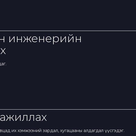
он инженерийн
х
аг.
 ажиллах
вцад их хэмжээний зардал, хугацааны алдагдал үүсгэдэг.