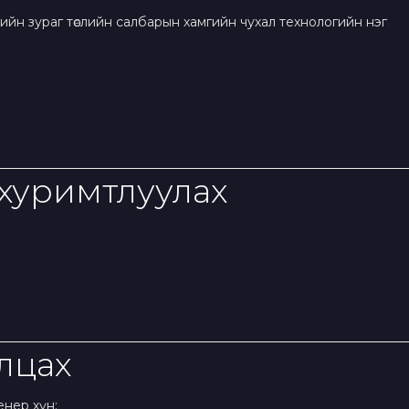
еийн зураг төслийн салбарын хамгийн чухал технологийн нэг
 хуримтлуулах
алцах
енер хүн: