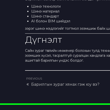
Шинэ технологи
Шинэ материал
Шинэ стандарт
AI болон BIM шийдэл
зэрэг шинэ мэдлэгийг тогтмол эзэмшиж байх ш
Дүгнэлт
Сайн зураг төслийн инженер болохын тулд техн
эзэмших хүсэл, тасралтгүй суралцах хандлага хам
ашигтай барилгын үндэс болдог.
PREVIOUS
Барилгын зураг хянах гэж юу вэ?