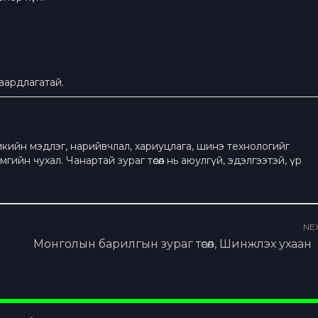
аардлагатай.
икийн мэдлэг, нарийвчлал, хариуцлага, шинэ технологийг
гийн чухал. Чанартай зураг төсөл нь аюулгүй, эдэлгээтэй, үр
NE
Монголын барилгын зураг төсөл, Шинжлэх ухаан