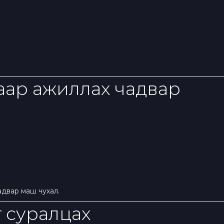
гаар ажиллах чадвар
адвар маш чухал.
г суралцах