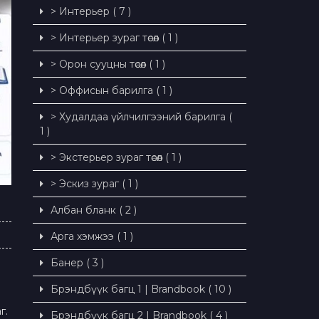
> Интерьер ( 7 )
> Интерьер зураг төсөл ( 1 )
> Орон сууцны төсөл ( 1 )
> Оффисын барилга ( 1 )
> Худалдаа үйлчилгээний барилга (
1 )
> Экстерьер зураг төсөл ( 1 )
> Эскиз зураг ( 1 )
Албан бланк ( 2 )
Арга хэмжээ ( 1 )
Банер ( 3 )
Брэндбүүк багц 1 | Brandbook ( 10 )
г.
Брэндбүүк багц 2 | Brandbook ( 4 )