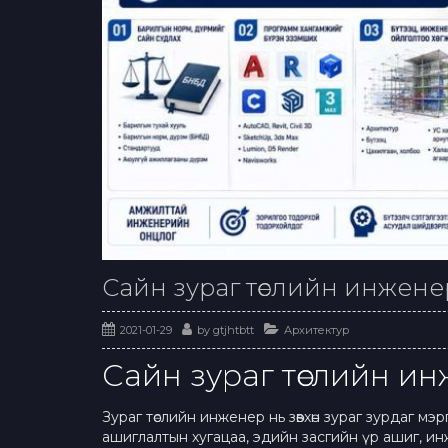
Сайн зураг төслийн инжене
2021-01-29
by
gtjhtbtt
Архитектур
Сайн зураг төслийн ин
Зураг төслийн инженер нь зөвхөн зураг зурдаг 
ашиглалтын хугацаа, эдийн засгийн үр ашиг, ин