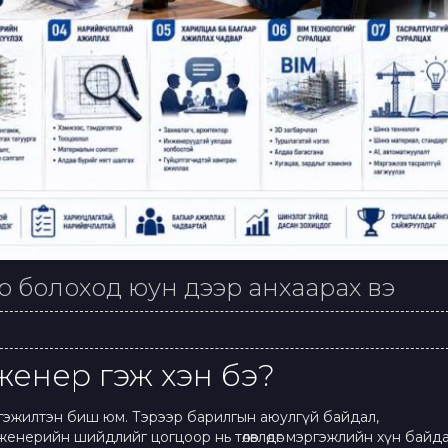
р болоход юун дээр анхаарах вэ
женер гэж хэн бэ?
мэргэжилтэн биш юм. Тэрээр барилгын аюулгүй байдал,
женерийн шийдлийг цогцоор нь төлөвлөдөг мэргэжлийн хүн байда