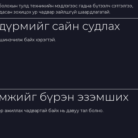
лохын тулд техникийн мэдлэгээс гадна бүтээлч сэтгэлгээ,
дасан зохицох ур чадвар зайлшгүй шаардлагатай.
 дүрмийг сайн судлах
 шинэчилж байх хэрэгтэй.
амжийг бүрэн эзэмших
 ажиллах чадвартай байх нь давуу тал болно.