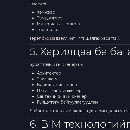
Тиймээс:
Хэмжээс
Тэмдэглэгээ
Материалын сонголт
Тооцоолол
зэрэг бүх мэдээллийг нягт шалгах хэрэгтэй.
5. Харилцаа ба ба
Зураг төслийн инженер нь:
Архитектор
Захиалагч
Барилгын инженер
Цахилгааны инженер
Сантехникийн инженер
Гүйцэтгэгч байгууллагуудтай
байнга хамтран ажилладаг тул харилцааны ур ч
6. BIM технологий