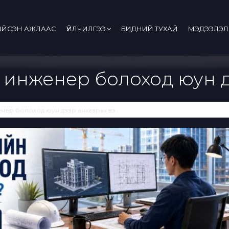
ИЙСЭН АЖЛААС
ҮЙЛЧИЛГЭЭ
БИДНИЙ ТУХАЙ
МЭДЭЭЛЭЛ
н инженер болоход юун 
енер болоход юун дээр анхаарах вэ