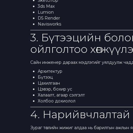
SketchUp
3ds Max
Lumion
D5 Render
Navisworks
3. Бүтээцийн бол
ойлголтоо хөгжүүлэ
Сайн инженер дараах мэдлэгийг уялдуулж чадд
Архитектур
Бүтээц
Цахилгаан
Цэвэр, бохир ус
Халаалт, агаар сэлгэлт
Холбоо дохиолол
4. Нарийвчлалтай
Зураг төслийн жижиг алдаа нь барилгын ажлын я