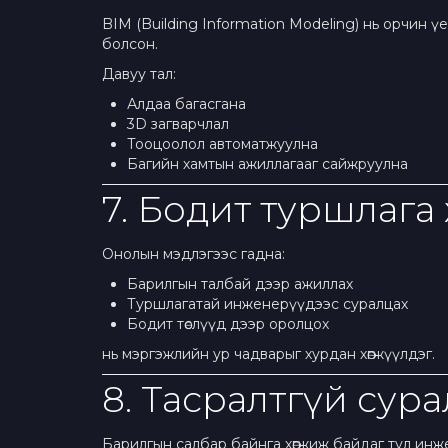
BIM (Building Information Modeling) нь орчин ү
болсон.
Давуу тал:
Алдаа багасгана
3D загварчлал
Тооцоолол автоматжуулна
Багийн хамтын ажиллагааг сайжруулна
7. Бодит туршлага
Онолын мэдлэгээс гадна:
Барилгын талбай дээр ажиллах
Туршлагатай инженерүүдээс суралцах
Бодит төслүүд дээр оролцох
нь мэргэжлийн ур чадварыг хурдан хөгжүүлдэг.
8. Тасралтгүй сур
Барилгын салбар байнга хөгжиж байдаг тул инж