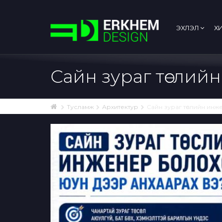
ЭХЛЭЛ
Х
Сайн зураг төслий
Тусламж
Архитектур
Сайн зураг төслийн инж