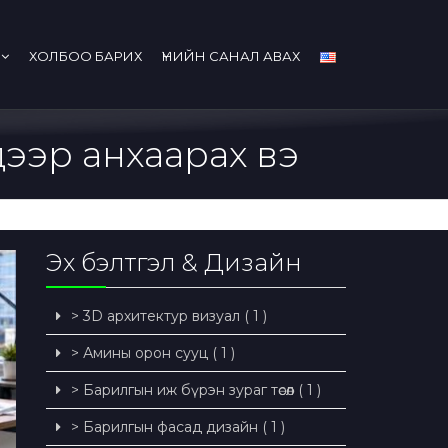
ХОЛБОО БАРИХ
ҮНИЙН САНАЛ АВАХ
дээр анхаарах вэ
Эх бэлтгэл & Дизайн
> 3D архитектур визуал ( 1 )
> Амины орон сууц ( 1 )
> Барилгын иж бүрэн зураг төсөл ( 1 )
> Барилгын фасад дизайн ( 1 )