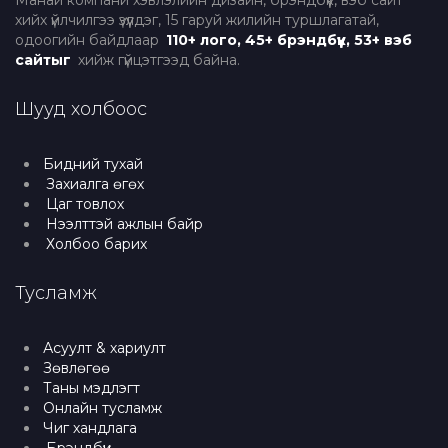
Манай компани хэвлэлийн дизайн, брэндбүүк, вэб сайт
хийх үйлчилгээ үзүүлдэг, 15 гаруй жилийн туршлагатай,
одоогийн байдлаар
110+ лого, 45+ брэндбүүк, 53+ вэб
сайтыг
хийж гүйцэтгээд байна.
Шууд холбоос
Бидний тухай
Захиалга өгөх
Цаг товлох
Нээлттэй ажлын байр
Холбоо барих
Тусламж
Асуулт & хариулт
Зөвлөгөө
Таны мэдлэгт
Онлайн тусламж
Чиг хандлага