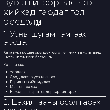
зураггүйгээр засвар
хийхэд гардаг гол
эрсдэлүүд
1. Усны шугам гэмтээх
эрсдэл
Хана нураах, шал өрөмдөх, өргөтгөл хийх үед усны далд
шугамыг гэмтээж болзошгүй.
Үр дагавар:
Ус алдах
Доод давхар усанд автах
Барилгын хийц муудах
Мөөгөнцөр үүсэх
Нэмэлт засварын өндөр зардал гарах
2. Цахилгааны осол гарах