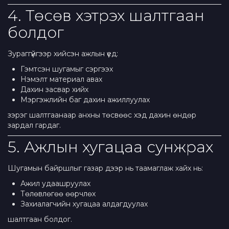
4. Төсөв хэтрэх шалтгаан
болдог
Зураггүйгээр хийсэн ажлын үед:
Гэмтсэн шугамыг сэргээх
Нэмэлт материал авах
Дахин засвар хийх
Мэргэжлийн баг дахин ажиллуулах
зэрэг шалтгаанаар анхны төсвөөс хэд дахин өндөр
зардал гардаг.
5. Ажлын хугацаа сунжрах
Шугамын байршлыг газар дээр нь таамаглаж хайх нь:
Ажил удаашруулах
Төлөвлөгөө өөрчлөх
Захиалагчийн хугацаа алдагдуулах
шалтгаан болдог.