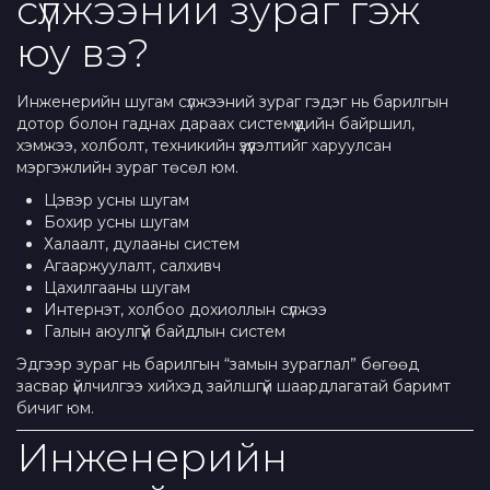
сүлжээний зураг гэж
юу вэ?
Инженерийн шугам сүлжээний зураг гэдэг нь барилгын
дотор болон гаднах дараах системүүдийн байршил,
хэмжээ, холболт, техникийн үзүүлэлтийг харуулсан
мэргэжлийн зураг төсөл юм.
Цэвэр усны шугам
Бохир усны шугам
Халаалт, дулааны систем
Агааржуулалт, салхивч
Цахилгааны шугам
Интернэт, холбоо дохиоллын сүлжээ
Галын аюулгүй байдлын систем
Эдгээр зураг нь барилгын “замын зураглал” бөгөөд
засвар үйлчилгээ хийхэд зайлшгүй шаардлагатай баримт
бичиг юм.
Инженерийн