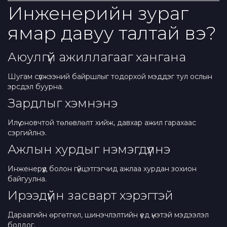
Инженерийн зураг
ямар давуу талтай вэ?
Аюулгүй ажиллагааг хангана
Шугам сүлжээний байршлыг тодорхой мэддэг тул ослын
эрсдэл буурна.
Зардлыг хэмнэнэ
Илүү оновчтой төлөвлөлт хийж, давхар ажил гарахаас
сэргийлнэ.
Ажлын хурдыг нэмэгдүүлнэ
Инженерүүд болон гүйцэтгэгчид ажлаа хурдан зохион
байгуулна.
Ирээдүйн засварт хэрэгтэй
Дараагийн өргөтгөл, шинэчлэлтийн үед үнэтэй мэдээлэл
болдог.