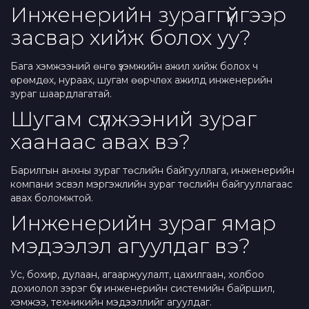
Инженерийн зураггүйгээр
засвар хийж болох уу?
Бага хэмжээний өнгө үзэмжийн ажил хийж болох ч
өрөмдөх, нураах, шугам өөрчлөх ажилд инженерийн
зураг шаардлагатай.
Шугам сүлжээний зураг
хаанаас авах вэ?
Барилгын анхны зураг төслийн байгууллага, инженерийн
компани эсвэл мэргэжлийн зураг төслийн байгууллагаас
авах боломжтой.
Инженерийн зураг ямар
мэдээлэл агуулдаг вэ?
Ус, бохир, дулаан, агааржуулалт, цахилгаан, холбоо
дохиолол зэрэг бүх инженерийн системийн байршил,
хэмжээ, техникийн мэдээллийг агуулдаг.