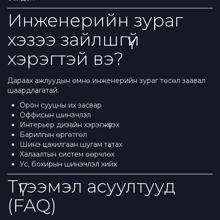
Инженерийн зураг
хэзээ зайлшгүй
хэрэгтэй вэ?
Дараах ажлуудын өмнө инженерийн зураг төсөл заавал
шаардлагатай.
Орон сууцны их засвар
Оффисын шинэчлэл
Интерьер дизайн хэрэгжүүлэх
Барилгын өргөтгөл
Шинэ цахилгаан шугам татах
Халаалтын систем өөрчлөх
Ус, бохирын шинэчлэл хийх
Түгээмэл асуултууд
(FAQ)