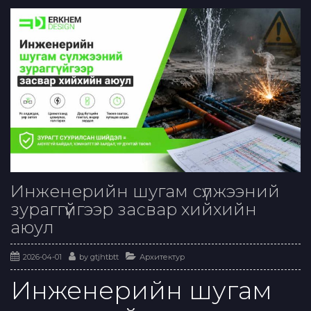
Инженерийн шугам сүлжээний
зураггүйгээр засвар хийхийн
аюул
2026-04-01
by
gtjhtbtt
Архитектур
Инженерийн шугам