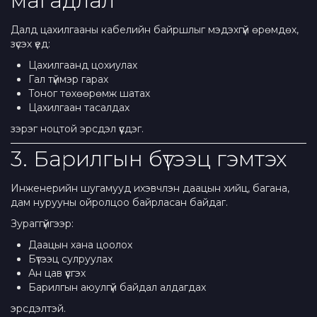
магадлал
Далд цахилгааны кабелийн байршлыг мэдэхгүй өрөмдөх,
зүсэх үед:
Цахилгаанд цохиулах
Гал түймэр гарах
Тоног төхөөрөмж шатах
Цахилгаан тасалдах
зэрэг ноцтой эрсдэл үүсдэг.
3. Барилгын бүтээц гэмтэх
Инженерийн шугамууд ихэвчлэн даацын хийц, багана,
дам нурууны ойролцоо байрласан байдаг.
Зураггүйгээр:
Даацын хана цоолох
Бүтээц сулруулах
Ан цав үүсгэх
Барилгын аюулгүй байдал алдагдах
эрсдэлтэй.