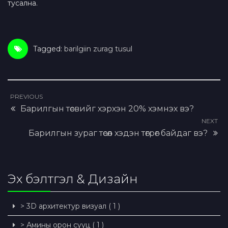
тусална.
Tagged:
barilgiin zurag tusul
PREVIOUS
Барилгын төсвийг хэрхэн 20% хэмнэх вэ?
NEXT
Барилгын зураг төсөл хэдэн төгрөг байдаг вэ?
Эх бэлтгэл & Дизайн
> 3D архитектур визуал ( 1 )
> Амины орон сууц ( 1 )