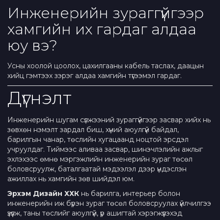
Инженерийн зураггүйгээр
хамгийн их гардаг алдаа
юу вэ?
Усны хоолой цоолох, цахилгааны кабель таслах, даацын
хийц гэмтээх зэрэг алдаа хамгийн түгээмэл гардаг.
Дүгнэлт
Инженерийн шугам сүлжээний зураггүйгээр засвар хийх нь
зөвхөн нэмэлт зардал биш, хүний аюулгүй байдал,
барилгын чанар, төслийн хугацаанд ноцтой эрсдэл
учруулдаг. Тиймээс аливаа засвар, шинэчлэлийн ажлыг
эхлэхээс өмнө мэргэжлийн инженерийн зураг төсөл
боловсруулж, баталгаатай мэдээлэл дээр үндэслэн
ажиллах нь хамгийн зөв шийдэл юм.
Эрхэм Дизайн ХХК
нь барилга, интерьер болон
инженерийн иж бүрэн зураг төсөл боловсруулах үйлчилгээ
үзүүлж, таны төслийг аюулгүй, үр ашигтай хэрэгжүүлэхэд