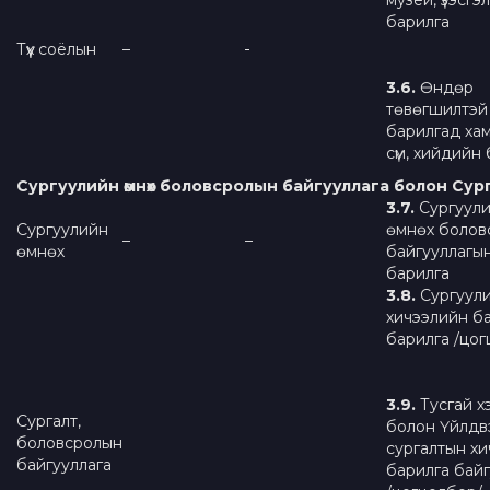
музей, үзэсгэ
барилга
Түүх соёлын
–
3.
6
.
Өндөр
төвөгшилтэй
барилгад хам
сүм, хийдийн
Сургуулийн өмнөх боловсролын байгууллага болон Су
3
.
7.
Сургуул
Сургуулийн
өмнөх болов
–
–
өмнөх
байгууллагы
барилга
3.
8
.
Сургуул
хичээлийн б
барилга /цог
3.
9
.
Тусгай х
Сургалт,
болон Үйлдв
боловсролын
сургалтын х
байгууллага
барилга бай