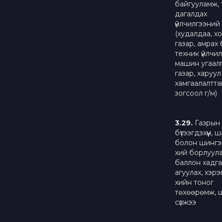
байгууламж, т
дагалдах
үйлчилгээний
(худалдаа, х
газар, амрах 
техник үйлчил
машин угаал
газар, харуул
хамгаалалтта
зогсоол г/м)
3.
29
.
Газрын
бүтээгдэхүүн, 
болон шингэр
хий борлуула
баллон хадга
агуулах, хэр
хийн тоног
төхөөрөмж, 
сүлжээ