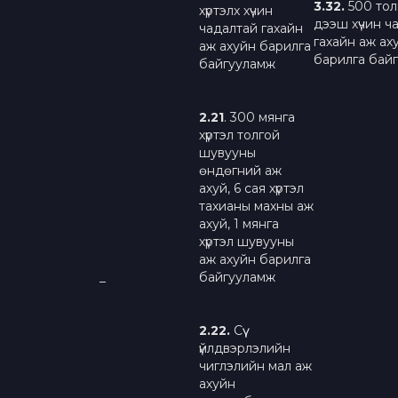
3.
3
2
.
500 тол
хүртэлх хүчин
дээш хүчин ч
чадалтай гахайн
гахайн аж ах
аж ахуйн барилга
барилга бай
байгууламж
2.2
1
. 300 мянга
хүртэл толгой
шувууны
өндөгний аж
ахуй, 6 сая хүртэл
тахианы махны аж
ахуй, 1 мянга
хүртэл шувууны
аж ахуйн барилга
байгууламж
–
2.2
2
.
Сүү
үйлдвэрлэлийн
чиглэлийн мал аж
ахуйн