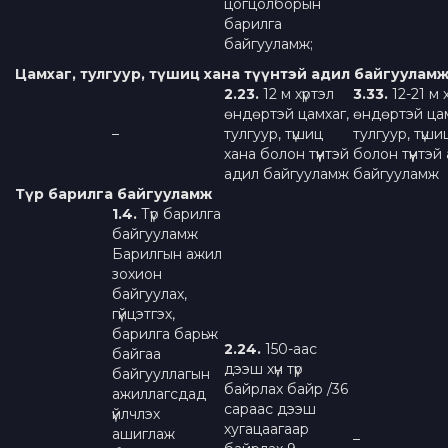
цогцолборын
барилга
байгууламж;
Цамхаг, тулгуур, түшиц хана түүнтэй адил байгуулам
2.2
3.
12 м хүртэл
3.3
3.
12-21 м 
өндөртэй цамхаг,
өндөртэй цам
–
тулгуур, түшиц
тулгуур, түши
хана болон түүнтэй
болон түүнтэй
адил байгууламж
байгууламж
Түр барилга байгууламж
1
.4
.
Түр барилга
байгууламж
Барилгын ажил
зохион
байгуулах,
гүйцэтгэх,
барилга барьж
2.
2
4.
150-аас
байгаа
дээш хүн түр
байгууллагын
байрлах байр /36
ажиллагсдад
сараас дээш
үйлчлэх
хугацаагаар
ашиглаж
–