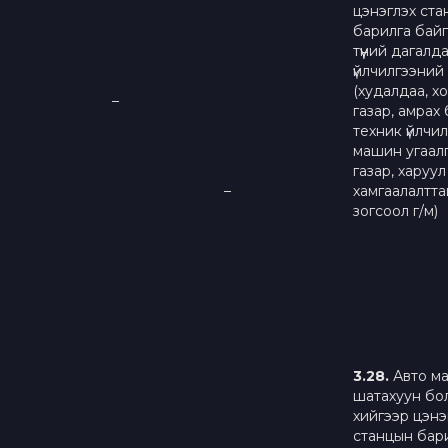
цэнэглэх ст
барилга бай
түүний дагалд
үйлчилгээний
(худалдаа, х
–
газар, амрах 
техник үйлчил
машин угаал
газар, харуул
–
хамгаалалтта
зогсоол г/м)
3.
28
.
Авто м
шатахуун бо
хийгээр цэнэ
станцын бар