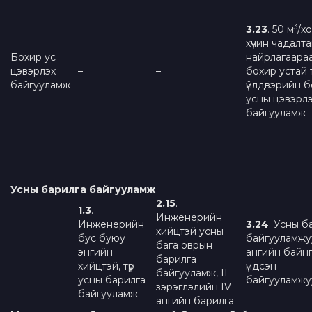
3
3.
2
3
. 50 м
/хо
хүчин чадалт
Бохир ус
найрлагаара
цэвэрлэх
–
–
бохир устай 
байгууламж
үйлдвэрийн 
усны цэвэрл
байгууламж
Усны барилга байгууламж
2.15
.
1.3
.
Инженерийн
Инженерийн
3.
2
4
. Усны б
хийцтэй усны
бус буюу
байгууламжуу
бага оврын
энгийн
ангийн байн
барилга
хийцтэй, түр
үндсэн
байгууламж, II
усны барилга
байгууламжу
зэрэглэлийн IV
байгууламж
ангийн барилга