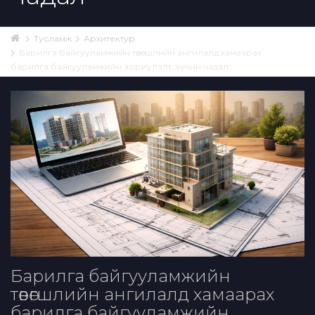
Тусламж
Архитектур
Барилга байгууламжийн төвөгшлийн ангилалд хамаарах
барилга байгууламжийн зориулалт, хүчин чадал
Барилга байгууламжийн
төвөгшлийн ангилалд хамаарах
барилга байгууламжийн