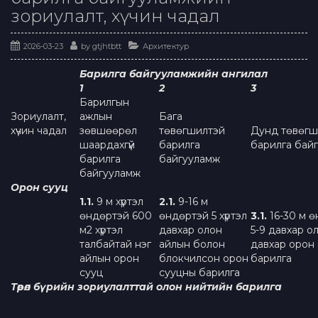
зориулалт, хүчин чадал
2026-03-23
by
gtjhtbtt
Архитектур
Барилга байгууламжийн ангилал
1
2
3
Барилгын
Зориулалт,
ажлын
Бага
хүчин чадал
зөвшөөрөл
төвөгшилтэй
Дунд төвөгш
шаардахгүй
барилга
барилга бай
барилга
байгууламж
байгууламж
Орон сууц
1.1.
9 м хүртэл
2
.
1
.
9-16 м
өндөртэй 600
өндөртэй 5 хүртэл
3.1.
16-30 м 
м2 хүртэл
давхар олон
5-9 давхар о
талбайтай нэг
айлын болон
давхар орон
айлын орон
блокчилсон орон
барилга
сууц
сууцны барилга
Төрөл бүрийн зориулалттай олон нийтийн барилга