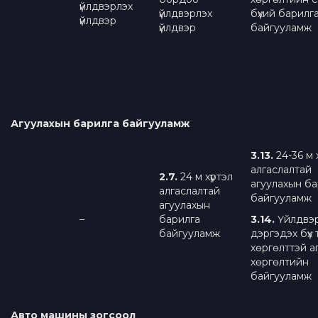
үйлдвэрлэх
үйлдвэрлэх
бүхий барилг
үйлдвэр
үйлдвэр
байгууламж
Агуулахын барилга байгууламж
3.13
.
24-36 м 
алгаслалтай
2
.
7
.
24 м хүртэл
агуулахын ба
алгаслалтай
байгууламж
агуулахын
–
барилга
3.
1
4.
Үйлдвэ
байгууламж
дэргэдэх бүх
хөргөлттэй а
хөргөлтийн
байгууламж
Авто машины зогсоол