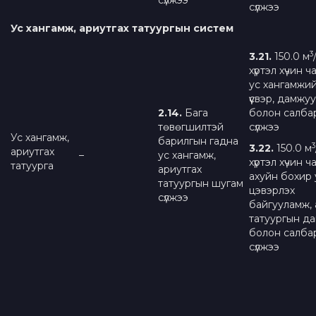
сүлжээ
сүлжээ
Ус хангамж, ариутгах татуургын систем
3
3.21.
150.0 м
хүртэл хүчин 
ус хангамжий
үүсвэр, дамжу
2.1
4
.
Бага
болон салба
төвөгшилтэй
сүлжээ
Ус хангамж,
барилгын гадна
3
3.
2
2.
150.0 м
ариутгах
–
ус хангамж,
хүртэл хүчин 
татуурга
ариутгах
ахуйн бохир
татуургын шугам
цэвэрлэх
сүлжээ
байгууламж, 
татуургын д
болон салба
сүлжээ