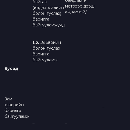
байрлах 9
байгаа
метрээс дээш
(үйлдвэрлэлийн
өндөртэй/
болон туслах)
барилга
байгууламжууд
1
.5
.
Зөөврийн
болон туслах
барилга
байгууламж
Бусад
Зам
тээврийн
–
барилга
байгууламж
–
–