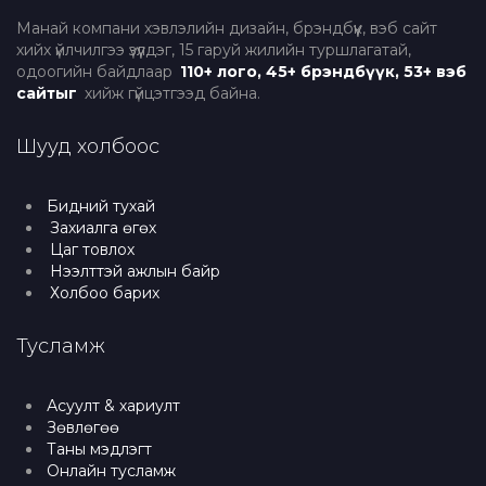
Манай компани хэвлэлийн дизайн, брэндбүүк, вэб сайт
хийх үйлчилгээ үзүүлдэг, 15 гаруй жилийн туршлагатай,
одоогийн байдлаар
110+ лого, 45+ брэндбүүк, 53+ вэб
сайтыг
хийж гүйцэтгээд байна.
Шууд холбоос
Бидний тухай
Захиалга өгөх
Цаг товлох
Нээлттэй ажлын байр
Холбоо барих
Тусламж
Асуулт & хариулт
Зөвлөгөө
Таны мэдлэгт
Онлайн тусламж