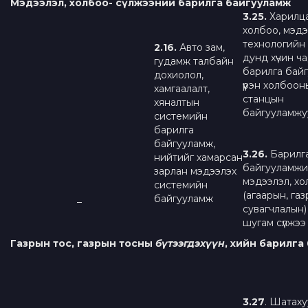
Мэдээлэл, холбоо- сүлжээний барилга байгууламж
3.2
5
.
Харилц
холбоо, мэд
технологийн 
2.1
6
.
Авто зам,
дунд хүчин ч
гудамж талбайн
барилга бай
дохиолол,
үүрэн холбоон
хамгаалалт,
станцын
хяналтын
байгууламжу
системийн
барилга
байгууламж,
3.2
6
.
Барилг
нийтийг хамарсан
байгууламж
зарлан мэдээлэх
мэдээлэл, х
системийн
(агаарын, газ
байгууламж
–
сувагчлалын)
шугам сүлжээ
Газрын тос, газрын тосны
бүтээгдэхүүн
, хийн барилга
3.2
7
. Шатаху