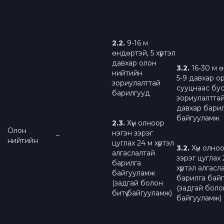
2.2
.
9-16 м
өндөртэй, 5 хүртэл
давхар олон
3.
2
.
16-30 м 
нийтийн
5-9 давхар о
зориулалттай
сууцнаас бу
барилгууд
зориулалтта
давхар бари
байгууламж
2.3.
Хүн олноор
Олон
нэгэн зэрэг
–
нийтийн
цуглах 24 м хүртэл
3.2.
Хүн олно
алгаслалтай
зэрэг цуглах 
барилга
хүртэл алгасл
байгууламж
барилга бай
(задгай болон
(задгай болон
битүү байгууламж)
байгууламж)