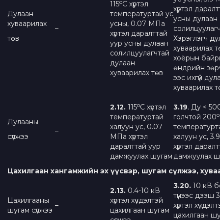
о
115
С хүртэл
хүртэл даралт
Дулаан
температуртай ус
усны дулаан
хуваарилах
усны, 0.07 МПа
–
солилцуулаг
хүртэл даралттай
төв
Хэрэглэгч ду
уур усны дулаан
хуваарилах т
солилцуулагчтай
хоёрын бай
дулаан
өндрийн зөрүү 
хуваарилах төв
ээс ихгүй дул
хуваарилах т
о
2.12.
115
С хүртэл
3.19
. Ду < 50
о
температуртай
голчтой 200
Дулааны
халуун ус, 0.07
температурт
–
сүлжээ
МПа хүртэл
халуун ус, 3
даралттай уур
хүртэл даралт
дамжуулах шугам
дамжуулах ш
Цахилгаан хангамжийн эх үүсвэр, шугам сүлжээ, хув
3.
20
.
10 кВ б
2.13.
0.4-10 кВ
түүнээс дээш 
Цахилгааны
хүртэл хүчдэлтэй
–
хүртэл хүчдэлт
шугам сүлжээ
цахилгаан шугам
цахилгаан ш