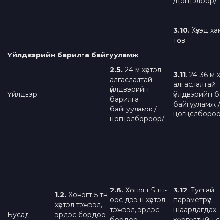
/цогцолбор/
–
3.10.
Хүүхэд х
төв
Үйлдвэрийн барилга байгууламж
2.5.
24 м хүртэл
3.11
. 24-36 м 
алгаслалтай
алгаслалтай
үйлдвэрийн
Үйлдвэр
үйлдвэрийн б
барилга
байгууламж /
–
байгууламж /
цогцолбороо
цогцолбороор/
2.
6.
Хоногт 5 тн-
3.
1
2
. Тусгай
1
.
2
.
Хоногт 5 тн
оос дээш хүртэл
параметрүүд
хүртэл тэжээл,
тэжээл, эрдэс
шаардагдах
Бусад
эрдэс бордоо
бордоо
хөргөлтийн 