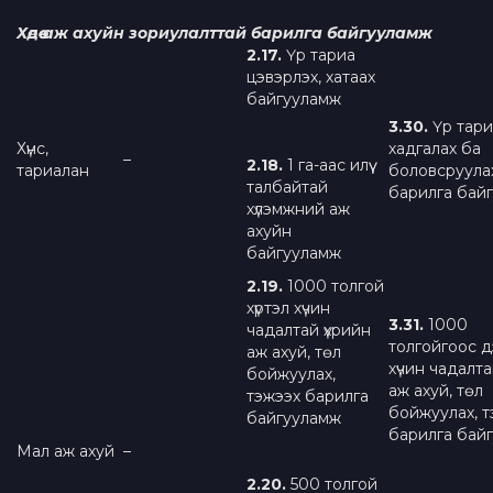
Хөдөө аж
ахуйн зориулалттай барилга байгууламж
2.
1
7.
Үр тариа
цэвэрлэх, хатаах
байгууламж
3.
3
0
.
Үр тари
Хүнс,
хадгалах ба
–
2.
1
8.
1 га-аас илүү
тариалан
боловсруула
талбайтай
барилга бай
хүлэмжний аж
ахуйн
байгууламж
2.
1
9
.
1000 толгой
хүртэл хүчин
3.
3
1
.
1000
чадалтай үхрийн
толгойгоос 
аж ахуй, төл
хүчин чадалта
бойжуулах,
аж ахуй, төл
тэжээх барилга
бойжуулах, т
байгууламж
барилга бай
Мал аж ахуй
–
2
.20.
500 толгой