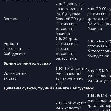
2.
8
.
Зоорьгүй, нэг
давхар, машин
3.15.
30-60 хү
тус бүр тусдаа
автомашины 
Зогсоол
–
бокстой 30 хүртэл
хүртэл алгасл
автомашины
битүү зогсоол
зогсоолын
барилга
барилга
2.9.
24 хүртэл
3
.
16
.
24-48 хү
Автомат
автомашины
автомашины 
зогсоолын
–
автомат
битүү зогсоол
байгууламж
зогсоолын
байгууламж
байгууламж
Эрчим хүчний эх үүсвэр
2.
10
.
1 МВт хүртэлх
3.
17
.
1-5 МВт 
Эрчим хүчний
хүчин чадалтай
–
хүчин чадалт
эх үүсвэр
эрчим хүчний эх
хүчний эх үүсвэ
үүсвэр
Д
улаан
ы сүлжээ,
түүний
барилга байгууламж
3.18.
15 МВт х
хүчин чадалт
2.11
. 15 МВт хүртэл
хүртэл темпе
хүчин чадалтай
ус усны, 3.9