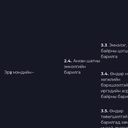
3
.
3
. Эмнэлэг,
байрны цогц
барилга
2.4.
Анхан шатны
эмнэлгийн
Эрүүл мэндийн
–
барилга
3
.
4
.
Өндөр н
хөгжлийн
бэрхшээлтэй
иргэдийн ас
байрны бари
3.
5
.
Өндөр
төвөгшилтэй
барилгад хам