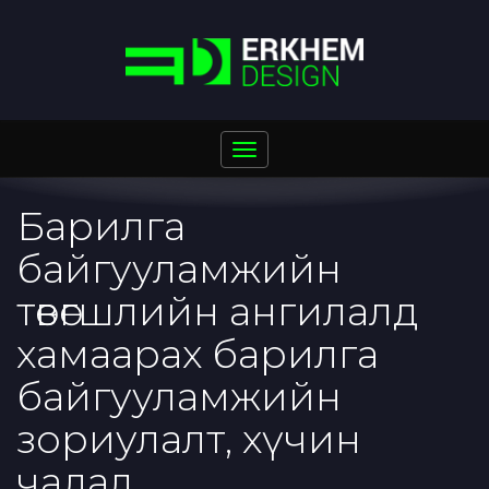
Toggle
navigation
Барилга
байгууламжийн
төвөгшлийн ангилалд
хамаарах барилга
байгууламжийн
зориулалт, хүчин
чадал