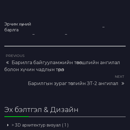
Эрчим хүчний
–
барлга
–
–
PREVIOUS
Барилга байгууламжийн төвөгшлийн ангилал
болон хүчин чадлын төрөл
NEXT
Барилгын зураг төслийн ЗТ-2 ангилал
Эх бэлтгэл & Дизайн
> 3D архитектур визуал ( 1 )